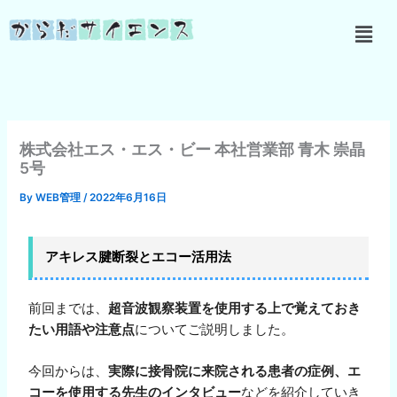
内
メ
容
ニ
を
ュ
ス
ー
キ
ッ
プ
株式会社エス・エス・ビー 本社営業部 青木 崇晶
5号
By
WEB管理
/
2022年6月16日
アキレス腱断裂とエコー活用法
前回までは、
超音波観察装置を使用する上で覚えておき
たい用語や注意点
についてご説明しました。
今回からは、
実際に接骨院に来院される患者の症例、エ
コーを使用する先生のインタビュー
などを紹介していき