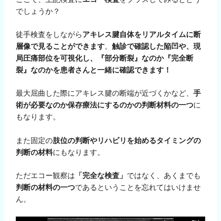
でしょうか？
徒手検査をしながら
アキレス腱自体をリアルタイムに断
層像で見ることができます
。
触診で確認した陥凹や、現
局圧痛部位を可視化し、『部分断裂』なのか『完全断
裂』なのかを患者さんと一緒に確認できます！
最大屈曲した際にアキレス腱の断端が近づくかなど、
手
術が必要なのか保存療法にするのかの判断材料の一つ
に
もなります。
また固定の
肢位の判断やリハビリを始めるタイミングの
判断の材料
にもなります。
ただエコー観察は
「完全な検査」
ではなく、あくまでも
判断の材料の一つ
であるということを忘れてはいけませ
ん。