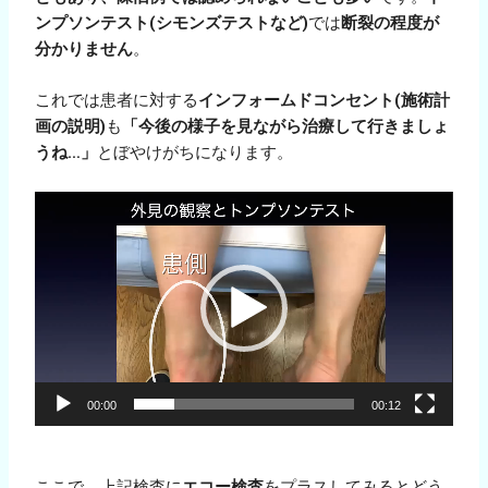
ンプソンテスト(シモンズテストなど)
では
断裂の程度が
分かりません
。
これでは患者に対する
インフォームドコンセント(施術計
画の説明)
も
「今後の様子を見ながら治療して行きましょ
うね…」
とぼやけがちになります。
動
画
プ
レ
ー
ヤ
ー
00:00
00:12
ここで、上記検査に
エコー検査
をプラスしてみるとどう