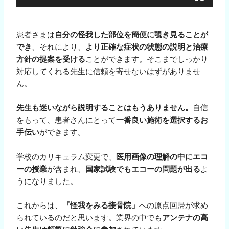
患者さまは
自分の怪我した部位を簡便に覗き見ることが
でき
、それにより、
より正確な症状の状態の説明と治療
方針の提案を受ける
ことができます。そこまでしっかり
対応してくれる先生に信頼を寄せないはずがありませ
ん。
先生も迷いながら説明することはもうありません。
自信
をもって、患者さんにとって
一番良い施術を選択するお
手伝い
ができます。
学校のカリキュラム変更で、
医用画像の理解の中にエコ
ーの授業
が含まれ、
国家試験でもエコーの問題が出る
よ
うになりました。
これからは、
『怪我をみる接骨院」
への原点回帰が求め
られているのだと思います。業界の中でも
アンテナの高