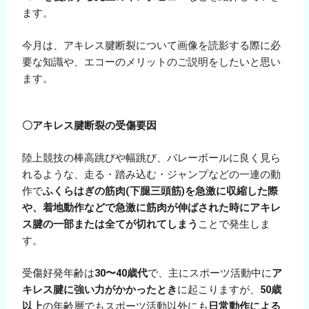
ます。
今月は、アキレス腱断裂について画像を読影する際に必
要な知識や、エコーのメリットのご説明をしたいと思い
ます。
〇アキレス腱断裂の受傷要因
陸上競技の棒高跳びや幅跳び、バレーボールに良く見ら
れるような、走る・踏み込む・ジャンプなどの一連の動
作で
ふくらはぎの筋肉(下腿三頭筋)を急激に収縮した際
や、着地動作などで急激に筋肉が伸ばされた時にアキレ
ス腱の一部または全てが切れてしまう
ことで発生しま
す。
受傷好発年齢は
30〜40歳代
で、主にスポーツ活動中に
ア
キレス腱に強い力がかかったとき
に起こりますが、
50歳
以上
の年齢層でもスポーツ活動以外にも
日常動作による