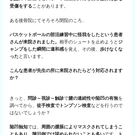
受傷をする
ことがあります。
ある接骨院にてそろそろ閉院のころ…
バスケットボールの部活練習中に怪我をしたという患者
さんが来院されました。
相手のシュートを止めようと
ジ
ャンプをした瞬間に違和感
を覚え、その後、
歩けなくな
った
と言います。
こんな患者が先生の所に来院されたらどう対応されます
か？
きっと、
問診～視診～触診
で
腱の連続性や陥凹の有無
を
調べてから、
徒手検査でトンプソン検査
などを行うので
はないでしょうか？
陥凹蝕知
では、
周囲の腫脹によりマスクされてしまうこ
ともあり、陳旧例では認められないことも多い
です。
ト