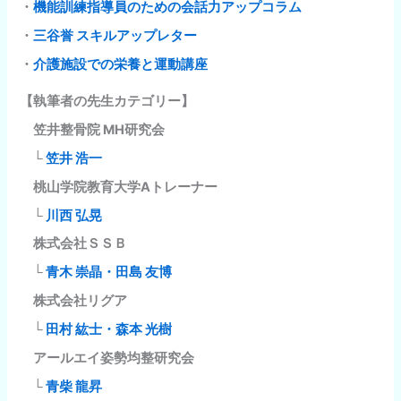
・
機能訓練指導員のための会話力アップコラム
・
三谷誉 スキルアップレター
・
介護施設での栄養と運動講座
【執筆者の先生カテゴリー】
笠井整骨院 MH研究会
└
笠井 浩一
桃山学院教育大学Aトレーナー
└
川西 弘晃
株式会社ＳＳＢ
└
青木 崇晶・田島 友博
株式会社リグア
└
田村 紘士・森本 光樹
アールエイ姿勢均整研究会
└
青柴 龍昇