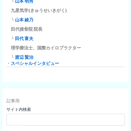
└
山本 明秀
九星気学(きゅうせいきがく)
└
山本 綾乃
田代接骨院 院長
└
田代 富夫
理学療法士、国際カイロプラクター
└
渡辺 賢治
・
スペシャルインタビュー
記事用
サイト内検索
検索