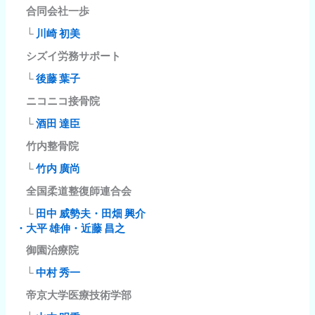
合同会社一歩
└
川崎 初美
シズイ労務サポート
└
後藤 葉子
ニコニコ接骨院
└
酒田 達臣
竹内整骨院
└
竹内 廣尚
全国柔道整復師連合会
└
田中 威勢夫・田畑 興介
・大平 雄伸・近藤 昌之
御園治療院
└
中村 秀一
帝京大学医療技術学部