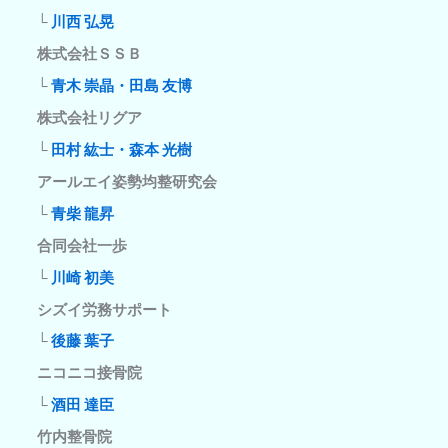
└
川西 弘晃
株式会社ＳＳＢ
└
青木 崇晶・田島 友博
株式会社リグア
└
田村 紘士・森本 光樹
アールエイ姿勢均整研究会
└
青柴 龍昇
合同会社一歩
└
川崎 初美
シズイ労務サポート
└
後藤 葉子
ニコニコ接骨院
└
酒田 達臣
竹内整骨院