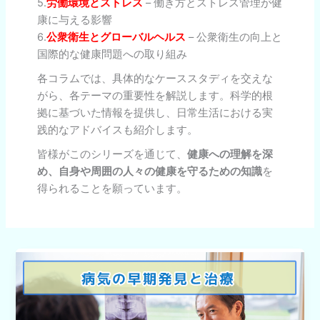
5.
労働環境とストレス
– 働き方とストレス管理が健
康に与える影響
6.
公衆衛生とグローバルヘルス
– 公衆衛生の向上と
国際的な健康問題への取り組み
各コラムでは、具体的なケーススタディを交えな
がら、各テーマの重要性を解説します。科学的根
拠に基づいた情報を提供し、日常生活における実
践的なアドバイスも紹介します。
皆様がこのシリーズを通じて、
健康への理解を深
め、自身や周囲の人々の健康を守るための知識
を
得られることを願っています。