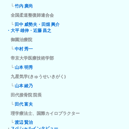
└
竹内 廣尚
全国柔道整復師連合会
└
田中 威勢夫・田畑 興介
・大平 雄伸・近藤 昌之
御園治療院
└
中村 秀一
帝京大学医療技術学部
└
山本 明秀
九星気学(きゅうせいきがく)
└
山本 綾乃
田代接骨院 院長
└
田代 富夫
理学療法士、国際カイロプラクター
└
渡辺 賢治
・
スペシャルインタビュー