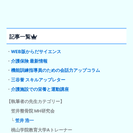
記事一覧
・
WEB版からだサイエンス
・
介護保険 最新情報
・
機能訓練指導員のための会話力アップコラム
・
三谷誉 スキルアップレター
・
介護施設での栄養と運動講座
【執筆者の先生カテゴリー】
笠井整骨院 MH研究会
└
笠井 浩一
桃山学院教育大学Aトレーナー