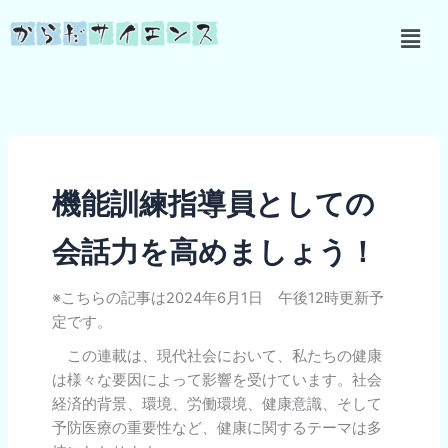
内
メ
容
ニ
を
ュ
ス
ー
キ
ッ
プ
機能訓練指導員としての
会話力を高めましょう！
※こちらの記事は2024年6月1日 午後12時更新予
定です。
この連載は、現代社会において、私たちの健康
は様々な要因によって影響を受けています。社会
経済的背景、環境、労働環境、健康意識、そして
予防医療の重要性など、健康に関するテーマは多