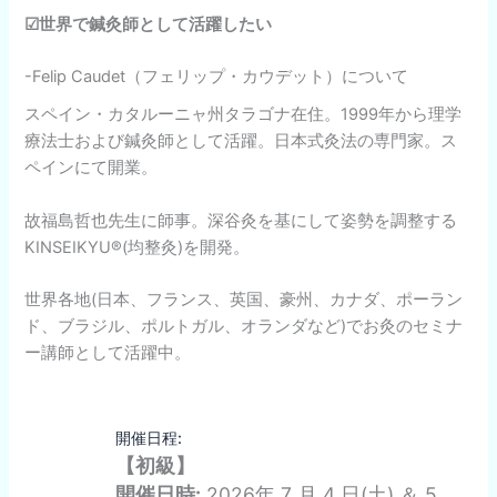
☑
世界で鍼灸師として活躍したい
-Felip Caudet（フェリップ・カウデット）について
スペイン・カタルーニャ州タラゴナ在住。1999年から理学
療法士および鍼灸師として活躍。日本式灸法の専門家。ス
ペインにて開業。
故福島哲也先生に師事。深谷灸を基にして姿勢を調整する
KINSEIKYU®(均整灸)を開発。
世界各地(日本、フランス、英国、豪州、カナダ、ポーラン
ド、ブラジル、ポルトガル、オランダなど)でお灸のセミナ
ー講師として活躍中。
開催日程:
【初級】
開催日時:
2026年 7 月 4 日(土) ＆ 5