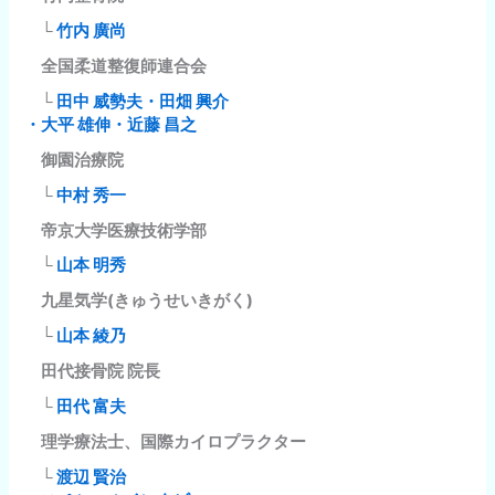
└
竹内 廣尚
全国柔道整復師連合会
└
田中 威勢夫・田畑 興介
・大平 雄伸・近藤 昌之
御園治療院
└
中村 秀一
帝京大学医療技術学部
└
山本 明秀
九星気学(きゅうせいきがく)
└
山本 綾乃
田代接骨院 院長
└
田代 富夫
理学療法士、国際カイロプラクター
└
渡辺 賢治