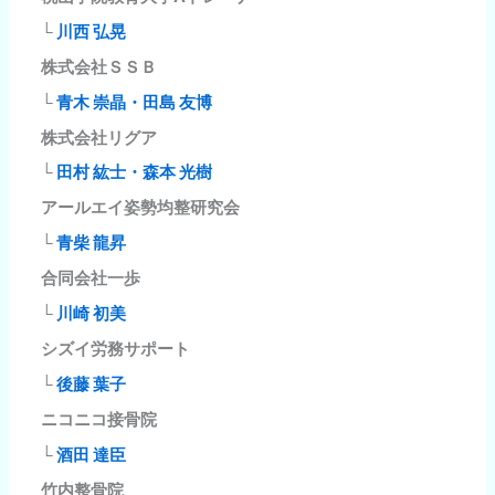
└
川西 弘晃
株式会社ＳＳＢ
└
青木 崇晶・田島 友博
株式会社リグア
└
田村 紘士・森本 光樹
アールエイ姿勢均整研究会
└
青柴 龍昇
合同会社一歩
└
川崎 初美
シズイ労務サポート
└
後藤 葉子
ニコニコ接骨院
└
酒田 達臣
竹内整骨院