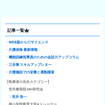
記事一覧
・
WEB版からだサイエンス
・
介護保険 最新情報
・
機能訓練指導員のための会話力アップコラム
・
三谷誉 スキルアップレター
・
介護施設での栄養と運動講座
【執筆者の先生カテゴリー】
笠井整骨院 MH研究会
└
笠井 浩一
桃山学院教育大学Aトレーナー