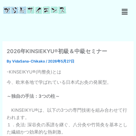
内
メ
容
ニ
を
ュ
ス
ー
キ
ッ
プ
2026年KINSIEKYU®初級＆中級セミナー
By
VidaSana-Chikako
/
2026年5月27日
-KINSEIKYU®(均整灸)とは
今、欧米各地で学ばれている日本式お灸の発展型。
～独自の手法：3つの柱～
KINSEIKYU®は、以下の3つの専門技術を組み合わせて行
われます。
１．灸法: 深谷灸の系譜を継ぐ、八分灸や竹筒灸を基本とし
た繊細かつ効果的な熱刺激。