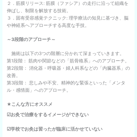
２．筋膜リリース: 筋膜（ファシア）の走行に沿って組織を
伸ばし、制限を解放する技術。
３．固有受容感覚テクニック: 理学療法の知見に基づき、脳
や神経系へアプローチする高度な手技。
～3段階のアプローチ～
施術は以下の3つの階層に分かれて深まっていきます。
第1段階： 筋肉や関節などの「筋骨格系」へのアプローチ。
第2段階： 消化器・呼吸器・婦人科系などの「内臓器系」の
改善。
第3段階： 悲しみや不安、精神的な緊張といった「メンタ
ル・感情面」へのアプローチ。
★こんな方にオススメ
☑お灸で治療をするイメージができない
☑学校でお灸は習ったが臨床に活かせていない