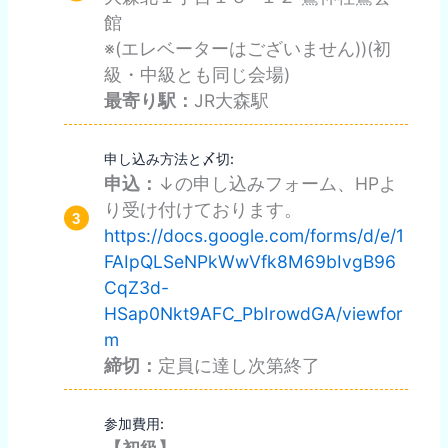
館
※(エレベーターはございません))(初
級・中級とも同じ会場)
最寄り駅：
JR大森駅
申し込み方法と〆切:
申込：
↓の申し込みフォーム、HPよ
り受け付けております。
https://docs.google.com/forms/d/e/1
FAIpQLSeNPkWwVfk8M69bIvgB96
CqZ3d-
HSap0Nkt9AFC_PbIrowdGA/viewfor
m
締切：
定員に達し次第終了
参加費用: