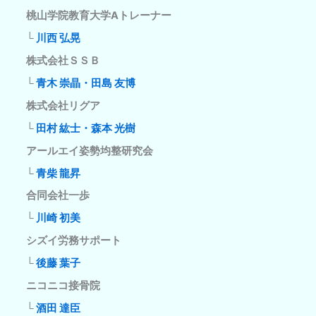
桃山学院教育大学Aトレーナー
└
川西 弘晃
株式会社ＳＳＢ
└
青木 崇晶・田島 友博
株式会社リグア
└
田村 紘士・森本 光樹
アールエイ姿勢均整研究会
└
青柴 龍昇
合同会社一歩
└
川崎 初美
シズイ労務サポート
└
後藤 葉子
ニコニコ接骨院
└
酒田 達臣