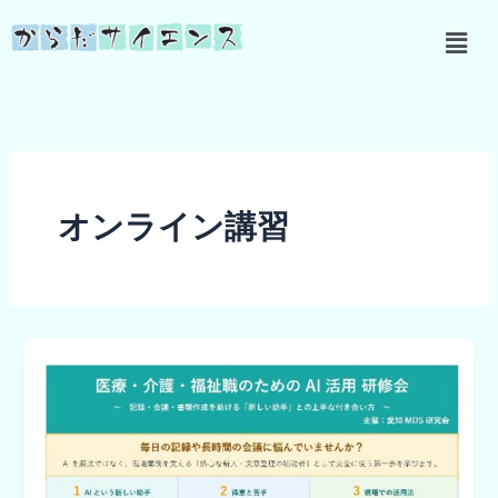
内
メ
容
ニ
を
ュ
ス
ー
キ
ッ
プ
オンライン講習