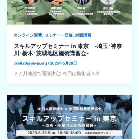
,
,
オンライン講習
セミナー・研修
対面講習
スキルアップセミナー in 東京 -埼玉･神奈
川･栃木･茨城地区施術講習会-
jbjb820@pb-jb.org
/
2025年5月28日
２カ月連続で開催決定! 今回は施術者２名