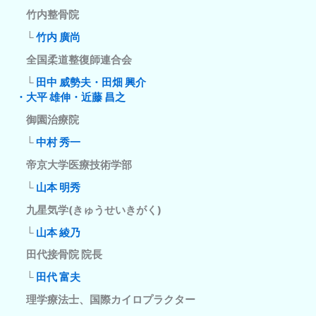
竹内整骨院
└
竹内 廣尚
全国柔道整復師連合会
└
田中 威勢夫・田畑 興介
・大平 雄伸・近藤 昌之
御園治療院
└
中村 秀一
帝京大学医療技術学部
└
山本 明秀
九星気学(きゅうせいきがく)
└
山本 綾乃
田代接骨院 院長
└
田代 富夫
理学療法士、国際カイロプラクター