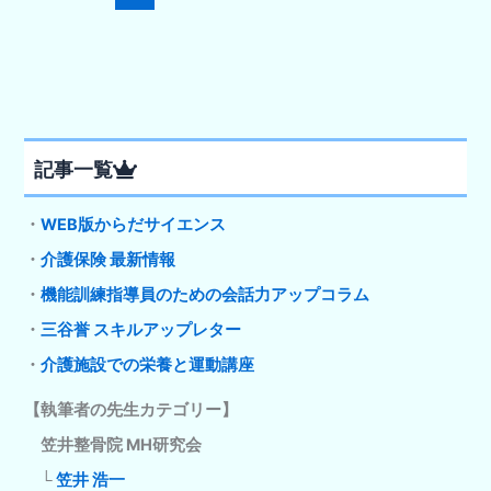
記事一覧
・
WEB版からだサイエンス
・
介護保険 最新情報
・
機能訓練指導員のための会話力アップコラム
・
三谷誉 スキルアップレター
・
介護施設での栄養と運動講座
【執筆者の先生カテゴリー】
笠井整骨院 MH研究会
└
笠井 浩一