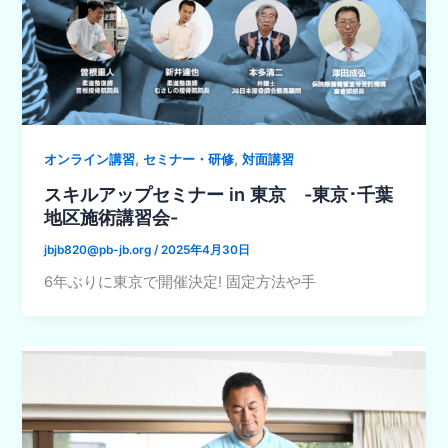
,
,
オンライン講習
セミナー・研修
対面講習
スキルアップセミナー in 東京 -東京･千葉
地区施術講習会-
jbjb820@pb-jb.org
/
2025年4月30日
6年ぶりに東京で開催決定! 固定方法や手