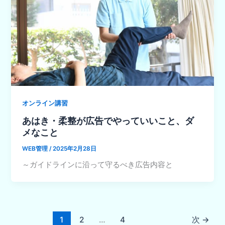
オンライン講習
あはき・柔整が広告でやっていいこと、ダ
メなこと
WEB管理
/
2025年2月28日
～ガイドラインに沿って守るべき広告内容と
1
2
…
4
次
→