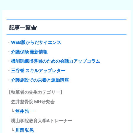
記事一覧
・
WEB版からだサイエンス
・
介護保険 最新情報
・
機能訓練指導員のための会話力アップコラム
・
三谷誉 スキルアップレター
・
介護施設での栄養と運動講座
【執筆者の先生カテゴリー】
笠井整骨院 MH研究会
└
笠井 浩一
桃山学院教育大学Aトレーナー
└
川西 弘晃