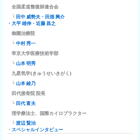
全国柔道整復師連合会
└
田中 威勢夫・田畑 興介
・大平 雄伸・近藤 昌之
御園治療院
└
中村 秀一
帝京大学医療技術学部
└
山本 明秀
九星気学(きゅうせいきがく)
└
山本 綾乃
田代接骨院 院長
└
田代 富夫
理学療法士、国際カイロプラクター
└
渡辺 賢治
・
スペシャルインタビュー