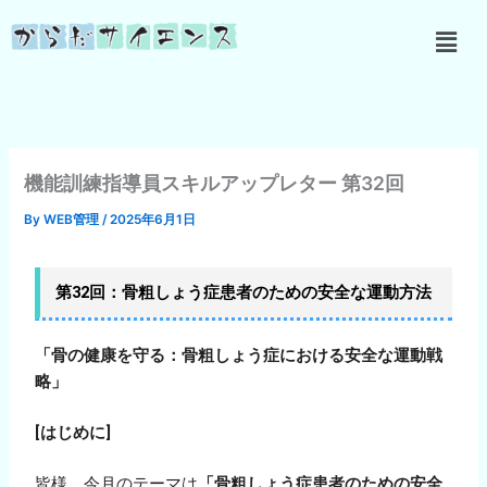
内
メ
容
ニ
を
ュ
ス
ー
キ
ッ
プ
機能訓練指導員スキルアップレター 第32回
By
WEB管理
/
2025年6月1日
第32回：骨粗しょう症患者のための安全な運動方法
「骨の健康を守る：骨粗しょう症における安全な運動戦
略」
[
はじめに
]
皆様、今月のテーマは
「骨粗しょう症患者のための安全