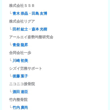
株式会社ＳＳＢ
└
青木 崇晶・田島 友博
株式会社リグア
└
田村 紘士・森本 光樹
アールエイ姿勢均整研究会
└
青柴 龍昇
合同会社一歩
└
川崎 初美
シズイ労務サポート
└
後藤 葉子
ニコニコ接骨院
└
酒田 達臣
竹内整骨院
└
竹内 廣尚