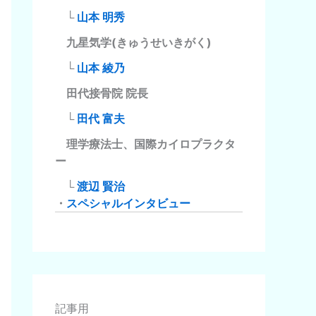
└
山本 明秀
九星気学(きゅうせいきがく)
└
山本 綾乃
田代接骨院 院長
└
田代 富夫
理学療法士、国際カイロプラクタ
ー
└
渡辺 賢治
・
スペシャルインタビュー
記事用