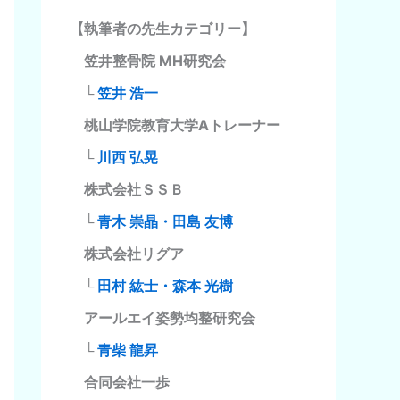
【執筆者の先生カテゴリー】
笠井整骨院 MH研究会
└
笠井 浩一
桃山学院教育大学Aトレーナー
└
川西 弘晃
株式会社ＳＳＢ
└
青木 崇晶・田島 友博
株式会社リグア
└
田村 紘士・森本 光樹
アールエイ姿勢均整研究会
└
青柴 龍昇
合同会社一歩