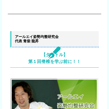
アールエイ姿勢均整研究会
代表 青柴 龍昇
【タイトル】
第１回脊椎を学ぶ前に！！