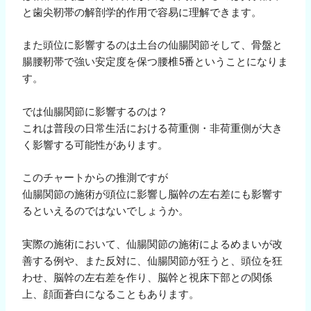
と歯尖靭帯の解剖学的作用で容易に理解できます。
また頭位に影響するのは土台の仙腸関節そして、骨盤と
腸腰靭帯で強い安定度を保つ腰椎5番ということになりま
す。
では仙腸関節に影響するのは？
これは普段の日常生活における荷重側・非荷重側が大き
く影響する可能性があります。
このチャートからの推測ですが
仙腸関節の施術が頭位に影響し脳幹の左右差にも影響す
るといえるのではないでしょうか。
実際の施術において、仙腸関節の施術によるめまいが改
善する例や、また反対に、仙腸関節が狂うと、頭位を狂
わせ、脳幹の左右差を作り、脳幹と視床下部との関係
上、顔面蒼白になることもあります。