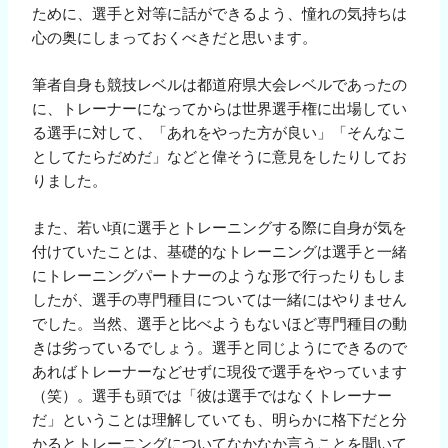
ために、選手と対等に話ができるよう、憧れの気持ちは
心の奥にしまっておくべきだと思います。
筆者自身も競技レベルは都道府県大会レベルであったの
に、トレーナーになってからは世界選手権に出場してい
る選手に対して、「あれをやった方が良い」「そんなこ
としてたらだめだ」などと偉そうに意見をしたりしてお
りました。
また、若い頃に選手とトレーニングする際に自身が気を
付けていたことは、基礎的なトレーニングは選手と一緒
にトレーニングパートナーのような形で行ったりもしま
したが、選手の専門種目については一緒にはやりません
でした。当然、選手と比べようもないほど専門種目の動
きは劣っているでしょう。選手と同じようにできるので
あればトレーナーなどせずに現役で選手をやっています
（笑）。選手も頭では「彼は選手ではなくトレーナー
だ」ということは理解していても、明らかに格下だと分
かるとトレーニングについてなかなか言うことを聞いて