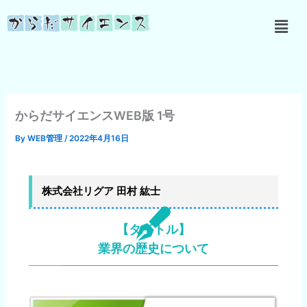
内
メ
容
ニ
を
ュ
ス
ー
キ
ッ
プ
からだサイエンスWEB版 1号
By
WEB管理
/
2022年4月16日
株式会社リグア 田村 紘士
【タイトル】
業界の歴史について