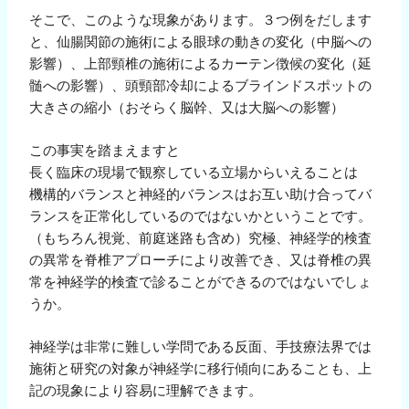
そこで、このような現象があります。３つ例をだします
と、仙腸関節の施術による眼球の動きの変化（中脳への
影響）、上部頸椎の施術によるカーテン徴候の変化（延
髄への影響）、頭頸部冷却によるブラインドスポットの
大きさの縮小（おそらく脳幹、又は大脳への影響）
この事実を踏まえますと
長く臨床の現場で観察している立場からいえることは
機構的バランスと神経的バランスはお互い助け合ってバ
ランスを正常化しているのではないかということです。
（もちろん視覚、前庭迷路も含め）究極、神経学的検査
の異常を脊椎アプローチにより改善でき、又は脊椎の異
常を神経学的検査で診ることができるのではないでしょ
うか。
神経学は非常に難しい学問である反面、手技療法界では
施術と研究の対象が神経学に移行傾向にあることも、上
記の現象により容易に理解できます。