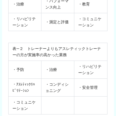
・パフォーマ
・治療
・教育
ンス向上
・リハビリテ
・コミュニケ
・測定と評価
ーション
ーション
表―２ トレーナーよりもアスレティックトレーナ
ーの方が実施率の高かった業務
・リハビリテ
・予防
・治療
ーション
・ｱｽﾚﾃｨｯｸﾘﾊ
・コンディシ
・安全管理
ﾋﾞﾘﾃｰｼｮﾝ
ョニング
・コミュニケ
ーション