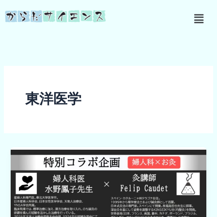
内
メ
容
ニ
を
ュ
ス
ー
キ
ッ
プ
東洋医学