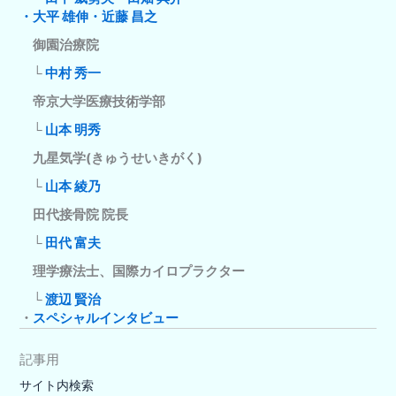
・大平 雄伸・近藤 昌之
御園治療院
└
中村 秀一
帝京大学医療技術学部
└
山本 明秀
九星気学(きゅうせいきがく)
└
山本 綾乃
田代接骨院 院長
└
田代 富夫
理学療法士、国際カイロプラクター
└
渡辺 賢治
・
スペシャルインタビュー
記事用
サイト内検索