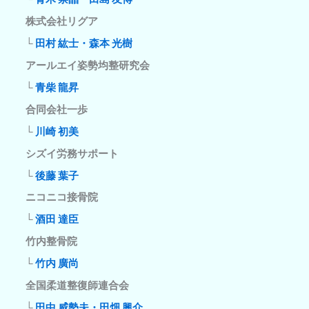
株式会社リグア
└
田村 紘士・森本 光樹
アールエイ姿勢均整研究会
└
青柴 龍昇
合同会社一歩
└
川崎 初美
シズイ労務サポート
└
後藤 葉子
ニコニコ接骨院
└
酒田 達臣
竹内整骨院
└
竹内 廣尚
全国柔道整復師連合会
└
田中 威勢夫・田畑 興介