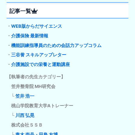
記事一覧
・
WEB版からだサイエンス
・
介護保険 最新情報
・
機能訓練指導員のための会話力アップコラム
・
三谷誉 スキルアップレター
・
介護施設での栄養と運動講座
【執筆者の先生カテゴリー】
笠井整骨院 MH研究会
└
笠井 浩一
桃山学院教育大学Aトレーナー
└
川西 弘晃
株式会社ＳＳＢ
└
青木 崇晶・田島 友博