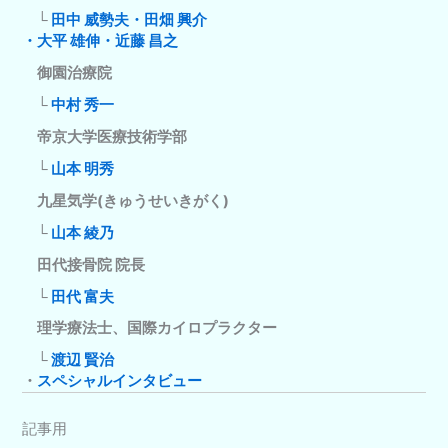
└
田中 威勢夫・田畑 興介
・大平 雄伸・近藤 昌之
御園治療院
└
中村 秀一
帝京大学医療技術学部
└
山本 明秀
九星気学(きゅうせいきがく)
└
山本 綾乃
田代接骨院 院長
└
田代 富夫
理学療法士、国際カイロプラクター
└
渡辺 賢治
・
スペシャルインタビュー
記事用