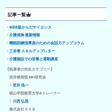
記事一覧
・
WEB版からだサイエンス
・
介護保険 最新情報
・
機能訓練指導員のための会話力アップコラム
・
三谷誉 スキルアップレター
・
介護施設での栄養と運動講座
【執筆者の先生カテゴリー】
笠井整骨院 MH研究会
└
笠井 浩一
桃山学院教育大学Aトレーナー
└
川西 弘晃
株式会社ＳＳＢ