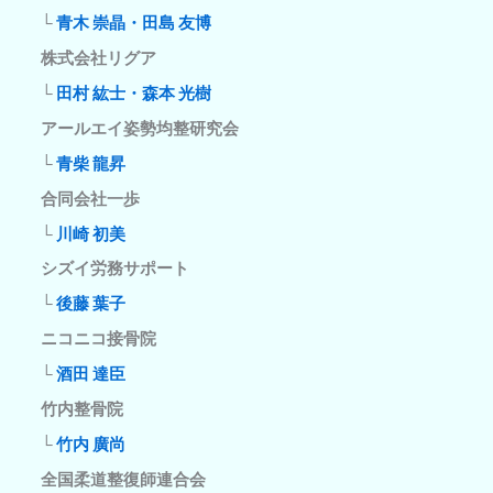
└
青木 崇晶・田島 友博
株式会社リグア
└
田村 紘士・森本 光樹
アールエイ姿勢均整研究会
└
青柴 龍昇
合同会社一歩
└
川崎 初美
シズイ労務サポート
└
後藤 葉子
ニコニコ接骨院
└
酒田 達臣
竹内整骨院
└
竹内 廣尚
全国柔道整復師連合会