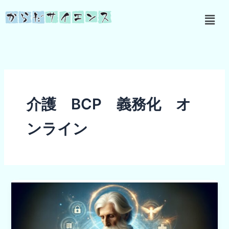
内
メ
容
ニ
を
ュ
ス
ー
キ
ッ
プ
介護 BCP 義務化 オ
ンライン