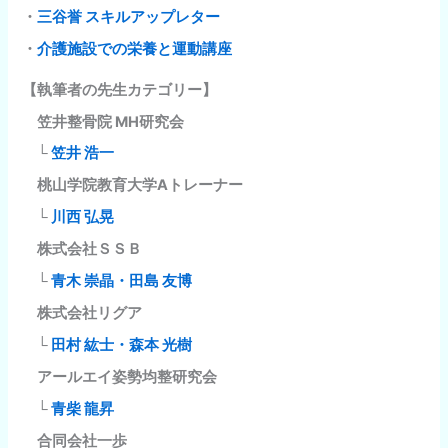
・
三谷誉 スキルアップレター
・
介護施設での栄養と運動講座
【執筆者の先生カテゴリー】
笠井整骨院 MH研究会
└
笠井 浩一
桃山学院教育大学Aトレーナー
└
川西 弘晃
株式会社ＳＳＢ
└
青木 崇晶・田島 友博
株式会社リグア
└
田村 紘士・森本 光樹
アールエイ姿勢均整研究会
└
青柴 龍昇
合同会社一歩