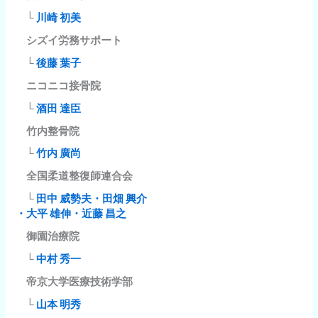
└
川崎 初美
シズイ労務サポート
└
後藤 葉子
ニコニコ接骨院
└
酒田 達臣
竹内整骨院
└
竹内 廣尚
全国柔道整復師連合会
└
田中 威勢夫・田畑 興介
・大平 雄伸・近藤 昌之
御園治療院
└
中村 秀一
帝京大学医療技術学部
└
山本 明秀