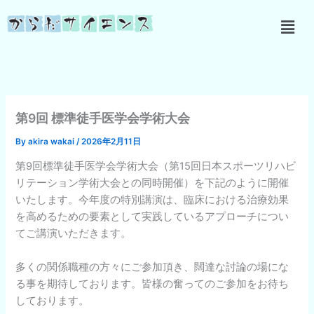
内
メ
容
ニ
を
ュ
ス
ー
キ
ッ
プ
第9回 標準徒手医学会学術大会
By
akira wakai
/
2026年2月11日
第9回標準徒手医学会学術大会（第15回日本スポーツリハビ
リテーション学術大会との同時開催）を下記のように開催
いたします。今年度の特別講演は、臨床における治療効果
を高めるための要素として実践しているアプローチについ
てご講演いただきます。
多くの関係職種の方々にご参加頂き、闊達な討論の場にな
る事を期待しております。皆様の奮ってのご参加をお待ち
しております。