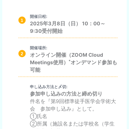
開催日程:
2025
年
3
月
8
日（日）
10
：
00
～
9:30
受付開始
開催場所:
オンライン開催（ZOOM Cloud
*
Meetings使用）
オンデマンド参加も
可能
申し込み方法と〆切:
参加申し込みの方法と締め切り
件名を『第9回標準徒手医学会学術大
会 参加申し込み』として。
①氏名
②所属（施設名または学校名（学生