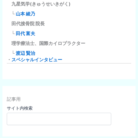
九星気学(きゅうせいきがく)
└
山本 綾乃
田代接骨院 院長
└
田代 富夫
理学療法士、国際カイロプラクター
└
渡辺 賢治
・
スペシャルインタビュー
記事用
サイト内検索
検
索