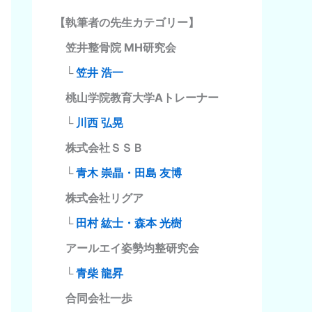
【執筆者の先生カテゴリー】
笠井整骨院 MH研究会
└
笠井 浩一
桃山学院教育大学Aトレーナー
└
川西 弘晃
株式会社ＳＳＢ
└
青木 崇晶・田島 友博
株式会社リグア
└
田村 紘士・森本 光樹
アールエイ姿勢均整研究会
└
青柴 龍昇
合同会社一歩