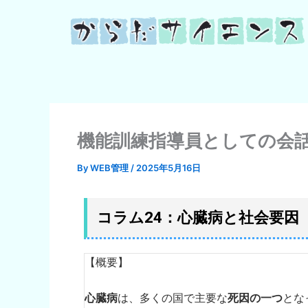
内
容
を
ス
キ
ッ
プ
機能訓練指導員としての会話
By
WEB管理
/
2025年5月16日
コラム24：心臓病と社会要因
【概要】
心臓病
は、多くの国で主要な
死因の一つ
とな