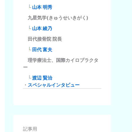
└
山本 明秀
九星気学(きゅうせいきがく)
└
山本 綾乃
田代接骨院 院長
└
田代 富夫
理学療法士、国際カイロプラクタ
ー
└
渡辺 賢治
・
スペシャルインタビュー
記事用