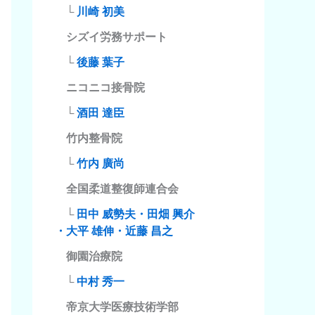
└
川崎 初美
シズイ労務サポート
└
後藤 葉子
ニコニコ接骨院
└
酒田 達臣
竹内整骨院
└
竹内 廣尚
全国柔道整復師連合会
└
田中 威勢夫・田畑 興介
・大平 雄伸・近藤 昌之
御園治療院
└
中村 秀一
帝京大学医療技術学部