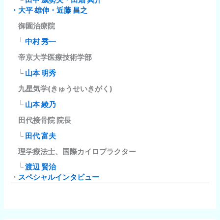
└
田中 威勢夫・田畑 興介
・大平 雄伸・近藤 昌之
御園治療院
└
中村 秀一
帝京大学医療技術学部
└
山本 明秀
九星気学(きゅうせいきがく)
└
山本 綾乃
田代接骨院 院長
└
田代 富夫
理学療法士、国際カイロプラクター
└
渡辺 賢治
・
スペシャルインタビュー