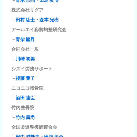
└
青木 崇晶・田島 友博
株式会社リグア
└
田村 紘士・森本 光樹
アールエイ姿勢均整研究会
└
青柴 龍昇
合同会社一歩
└
川崎 初美
シズイ労務サポート
└
後藤 葉子
ニコニコ接骨院
└
酒田 達臣
竹内整骨院
└
竹内 廣尚
全国柔道整復師連合会