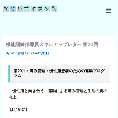
内
メ
容
ニ
を
ュ
ス
ー
キ
ッ
プ
機能訓練指導員スキルアップレター 第20回
By
WEB管理
/
2024年12月1日
第20回：痛み管理：慢性痛患者のための運動プログ
ラム
「慢性痛と向き合う：運動による痛み管理と生活の質の
向上」
[
はじめに
]