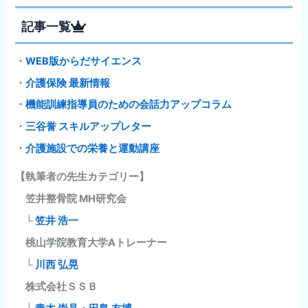
記事一覧
・
WEB版からだサイエンス
・
介護保険 最新情報
・
機能訓練指導員のための会話力アップコラム
・
三谷誉 スキルアップレター
・
介護施設での栄養と運動講座
【執筆者の先生カテゴリー】
笠井整骨院 MH研究会
└
笠井 浩一
桃山学院教育大学Aトレーナー
└
川西 弘晃
株式会社ＳＳＢ