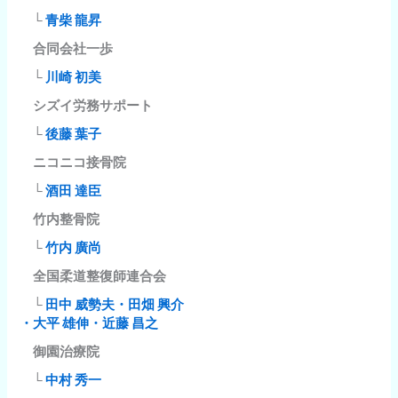
└
青柴 龍昇
合同会社一歩
└
川崎 初美
シズイ労務サポート
└
後藤 葉子
ニコニコ接骨院
└
酒田 達臣
竹内整骨院
└
竹内 廣尚
全国柔道整復師連合会
└
田中 威勢夫・田畑 興介
・大平 雄伸・近藤 昌之
御園治療院
└
中村 秀一