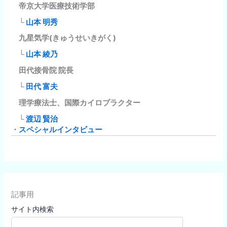
帝京大学医療技術学部
└
山本 明秀
九星気学(きゅうせいきがく)
└
山本 綾乃
田代接骨院 院長
└
田代 富夫
理学療法士、国際カイロプラクター
└
渡辺 賢治
・
スペシャルインタビュー
記事用
サイト内検索
検