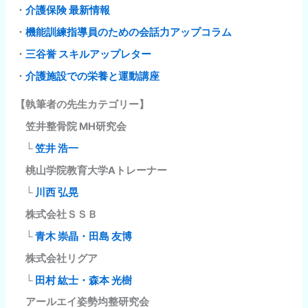
・
介護保険 最新情報
・
機能訓練指導員のための会話力アップコラム
・
三谷誉 スキルアップレター
・
介護施設での栄養と運動講座
【執筆者の先生カテゴリー】
笠井整骨院 MH研究会
└
笠井 浩一
桃山学院教育大学Aトレーナー
└
川西 弘晃
株式会社ＳＳＢ
└
青木 崇晶・田島 友博
株式会社リグア
└
田村 紘士・森本 光樹
アールエイ姿勢均整研究会