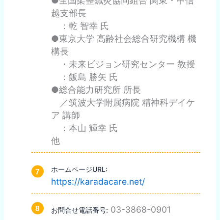
●全国柔整鍼灸協同組合 関東・甲信
越支部長
：乾 智幸 氏
●東京大学 高齢社会総合研究機構 機
構長
・未来ビジョン研究センター 教授
：飯島 勝矢 氏
●総合能力研究所 所長
／筑波大学附属病院 精神科デイケ
ア 講師
：本山 輝幸 氏
他
ホームページURL:
https://karadacare.net/
03-3868-0901
お問合せ電話番号: