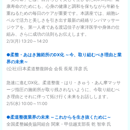
康寿命のためにも、心身の健康と調和を保ちながら年齢を
重ねるための毎日のケアが重要です。本講座では、細胞レ
ベルで活力と美しさを引き出す最新の経絡リンパマッサー
ジケアを、第一人者である渡辺佳子が東洋医学や身体の仕
組み、さらに成功の法則もお伝えします。
2/3(月) 13:20～14:20
●柔整・あはき施術所のDX化 ～今、取り組むべき理由と業
界の未来～
(公社)日本柔道整復師会 会長 長尾 淳彦 氏
急速に進むDX化。柔道整復・はり・きゅう・あん摩マッサ
ージ指圧の施術所が取り残されないように、今取り組むべ
き理由とそれに伴って拓け行く未来をお話しします。
2/5(水) 10:00～11:00
●柔道整復業界の未来 ～これからを生き抜くために～
全国柔整鍼灸協同組合 関東・甲信越支部長 乾 智幸 氏