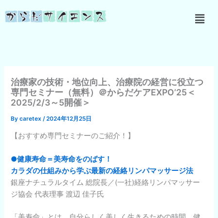
内
メ
容
ニ
を
ュ
ス
ー
キ
ッ
プ
治療家の技術・地位向上、治療院の経営に役立つ
専門セミナー（無料）＠からだケアEXPO’25＜
2025/2/3～5開催＞
By
caretex
/
2024年12月25日
【おすすめ専門セミナーのご紹介！】
●健康寿命＝美寿命をのばす！
カラダの仕組みから学ぶ最新の経絡リンパマッサージ法
銀座ナチュラルタイム 総院長／(一社)経絡リンパマッサー
ジ協会 代表理事 渡辺 佳子氏
「美寿命」とは、自分らしく美しく生きるための時間。健