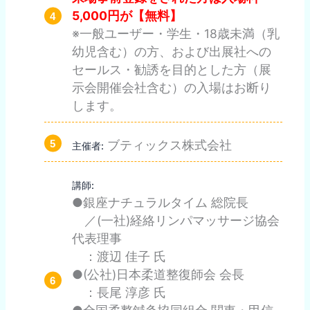
5,000円が【無料】
※一般ユーザー・学生・18歳未満（乳
幼児含む）の方、および出展社への
セールス・勧誘を目的とした方（展
示会開催会社含む）の入場はお断り
します。
ブティックス株式会社
主催者:
講師:
●銀座ナチュラルタイム 総院長
／(一社)経絡リンパマッサージ協会
代表理事
：渡辺 佳子 氏
●(公社)日本柔道整復師会 会長
：長尾 淳彦 氏