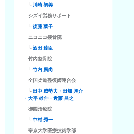
└
川崎 初美
シズイ労務サポート
└
後藤 葉子
ニコニコ接骨院
└
酒田 達臣
竹内整骨院
└
竹内 廣尚
全国柔道整復師連合会
└
田中 威勢夫・田畑 興介
・大平 雄伸・近藤 昌之
御園治療院
└
中村 秀一
帝京大学医療技術学部