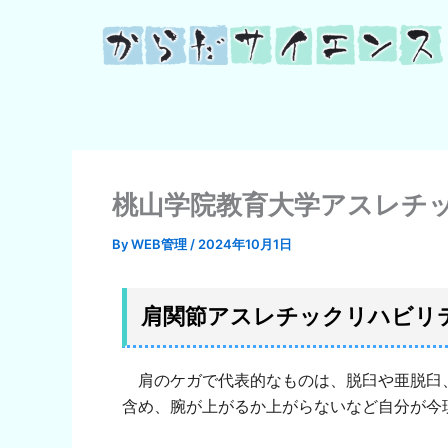
内
容
を
ス
キ
ッ
プ
桃山学院教育大学アスレチック
By
WEB管理
/
2024年10月1日
肩関節アスレチックリハビリ
肩のケガで代表的なものは、脱臼や亜脱臼
含め、腕が上がるか上がらないなど自分が今