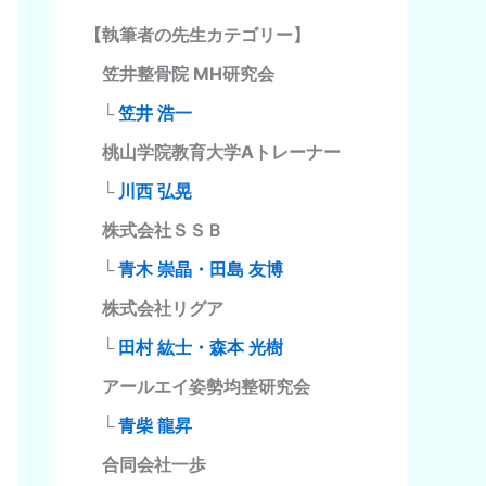
【執筆者の先生カテゴリー】
笠井整骨院 MH研究会
└
笠井 浩一
桃山学院教育大学Aトレーナー
└
川西 弘晃
株式会社ＳＳＢ
└
青木 崇晶・田島 友博
株式会社リグア
└
田村 紘士・森本 光樹
アールエイ姿勢均整研究会
└
青柴 龍昇
合同会社一歩