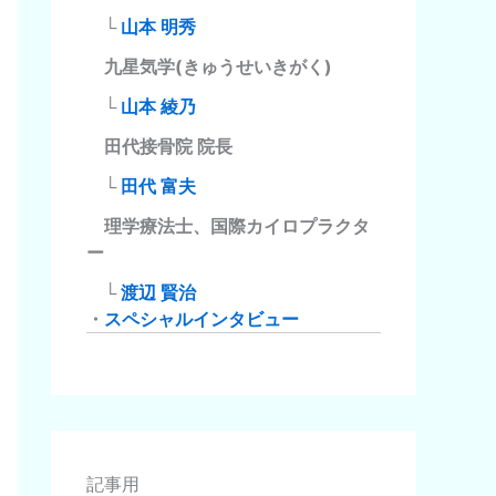
└
山本 明秀
九星気学(きゅうせいきがく)
└
山本 綾乃
田代接骨院 院長
└
田代 富夫
理学療法士、国際カイロプラクタ
ー
└
渡辺 賢治
・
スペシャルインタビュー
記事用