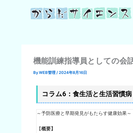
内
容
を
ス
キ
ッ
プ
機能訓練指導員としての会話
By
WEB管理
/
2024年8月16日
コラム6：食生活と生活習慣病
～予防医療と早期発見がもたらす健康効果～
【
概要】