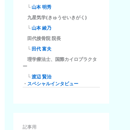
└
山本 明秀
九星気学(きゅうせいきがく)
└
山本 綾乃
田代接骨院 院長
└
田代 富夫
理学療法士、国際カイロプラクタ
ー
└
渡辺 賢治
・
スペシャルインタビュー
記事用