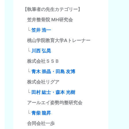
【執筆者の先生カテゴリー】
笠井整骨院 MH研究会
└
笠井 浩一
桃山学院教育大学Aトレーナー
└
川西 弘晃
株式会社ＳＳＢ
└
青木 崇晶・田島 友博
株式会社リグア
└
田村 紘士・森本 光樹
アールエイ姿勢均整研究会
└
青柴 龍昇
合同会社一歩