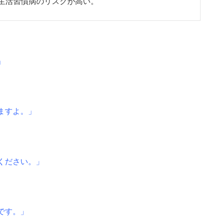
生活習慣病のリスクが高い。
」
ますよ。」
ください。」
です。」