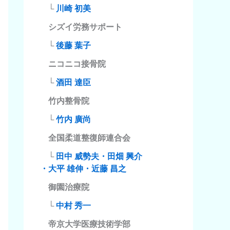
└
川崎 初美
シズイ労務サポート
└
後藤 葉子
ニコニコ接骨院
└
酒田 達臣
竹内整骨院
└
竹内 廣尚
全国柔道整復師連合会
└
田中 威勢夫・田畑 興介
・大平 雄伸・近藤 昌之
御園治療院
└
中村 秀一
帝京大学医療技術学部