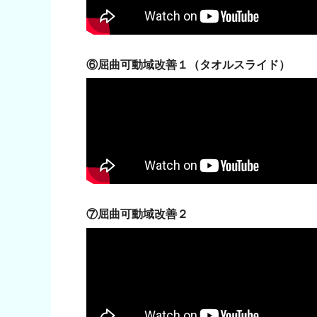
⑥
屈曲可動域改善１（タオルスライド）
⑦
屈曲可動域改善２