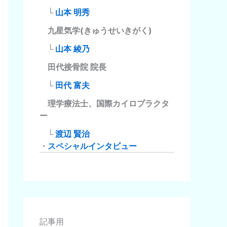
└
山本 明秀
九星気学(きゅうせいきがく)
└
山本 綾乃
田代接骨院 院長
└
田代 富夫
理学療法士、国際カイロプラクタ
ー
└
渡辺 賢治
・
スペシャルインタビュー
記事用