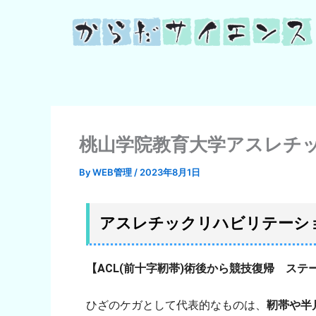
内
容
を
ス
キ
ッ
プ
桃山学院教育大学アスレチック
By
WEB管理
/
2023年8月1日
アスレチックリハビリテーシ
【ACL(前十字靭帯)術後から競技復帰 ステ
ひざのケガとして代表的なものは、
靭帯や半