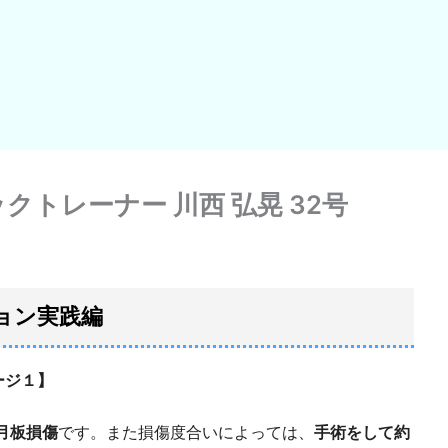
トレーナー 川西 弘晃 32号
ョン実践編
ージ１】
月板損傷
です。また損傷度合いによっては、
手術をして約