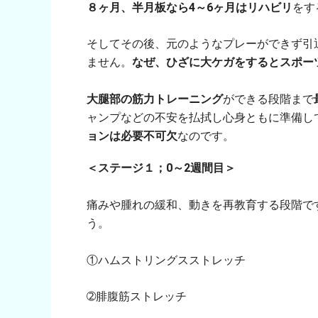
８ヶ月、半月板なら4～6ヶ月はリハビリ
をす
そしてその後、元のようなプレーができず引
ません。
なぜ、ひざに大ケガをするとスポー
大腿部の筋力トレーニング
ができる段階まで
ャンプなどの不安を払拭し心身ともに準備し
ョンは必要不可欠
なのです。
＜ステージ１；0～2週間目＞
痛みや腫れの緩和、動きを再教育する段階で
う。
①ハムストリングスストレッチ
➁腓腹筋ストレッチ