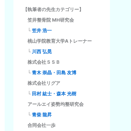
【執筆者の先生カテゴリー】
笠井整骨院 MH研究会
└
笠井 浩一
桃山学院教育大学Aトレーナー
└
川西 弘晃
株式会社ＳＳＢ
└
青木 崇晶・田島 友博
株式会社リグア
└
田村 紘士・森本 光樹
アールエイ姿勢均整研究会
└
青柴 龍昇
合同会社一歩