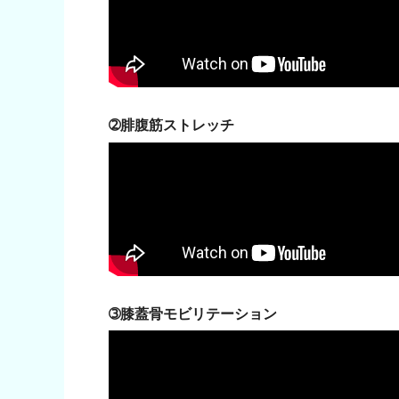
➁腓腹筋ストレッチ
➂膝蓋骨モビリテーション