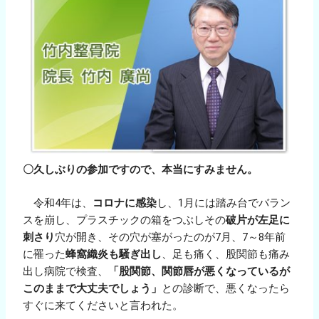
〇久しぶりの参加ですので、本当にすみません。
令和4年は、
コロナに感染
し、1月には踏み台でバラン
スを崩し、プラスチックの箱をつぶしその
破片が左足に
刺さり
穴が開き、その穴が塞がったのが7月、7～8年前
に罹った
蜂窩織炎も騒ぎ出し
、足も痛く、股関節も痛み
出し病院で検査、
「股関節、関節唇が悪くなっているが
このままで大丈夫でしょう」
との診断で、悪くなったら
すぐに来てくださいと言われた。