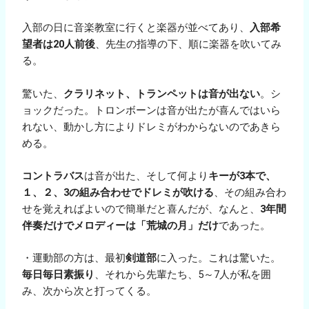
入部の日に音楽教室に行くと楽器が並べてあり、
入部希
望者は20人前後
、先生の指導の下、順に楽器を吹いてみ
る。
驚いた、
クラリネット、トランペットは音が出ない
。シ
ョックだった。トロンボーンは音が出たが喜んではいら
れない、動かし方によりドレミがわからないのであきら
める。
コントラバス
は音が出た、そして何より
キーが3本で、
１、２、3の組み合わせでドレミが吹ける
、その組み合わ
せを覚えればよいので簡単だと喜んだが、なんと、
3年間
伴奏だけでメロディーは「荒城の月」だけ
であった。
・運動部の方は、最初
剣道部
に入った。これは驚いた。
毎日毎日素振り
、それから先輩たち、5～7人が私を囲
み、次から次と打ってくる。