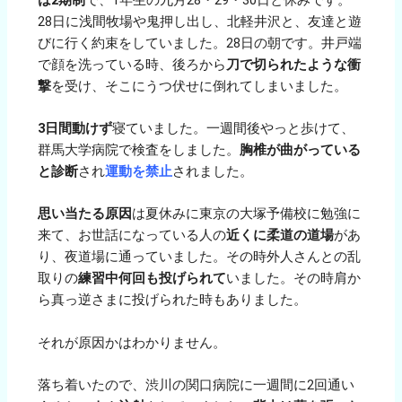
28日に浅間牧場や鬼押し出し、北軽井沢と、友達と遊
びに行く約束をしていました。28日の朝です。井戸端
で顔を洗っている時、後ろから
刀で切られたような衝
撃
を受け、そこにうつ伏せに倒れてしまいました。
3日間動けず
寝ていました。一週間後やっと歩けて、
群馬大学病院で検査をしました。
胸椎が曲がっている
と診断
され
運動を禁止
されました。
思い当たる原因
は夏休みに東京の大塚予備校に勉強に
来て、お世話になっている人の
近くに柔道の道場
があ
り、夜道場に通っていました。その時外人さんとの乱
取りの
練習中何回も投げられて
いました。その時肩か
ら真っ逆さまに投げられた時もありました。
それが原因かはわかりません。
落ち着いたので、渋川の関口病院に一週間に2回通い