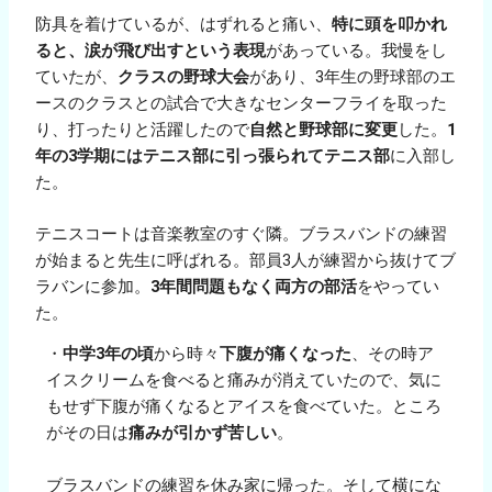
防具を着けているが、はずれると痛い、
特に頭を叩かれ
ると、涙が飛び出すという表現
があっている。我慢をし
ていたが、
クラスの野球大会
があり、3年生の野球部のエ
ースのクラスとの試合で大きなセンターフライを取った
り、打ったりと活躍したので
自然と野球部に変更
した。
1
年の3学期にはテニス部に引っ張られてテニス部
に入部し
た。
テニスコートは音楽教室のすぐ隣。ブラスバンドの練習
が始まると先生に呼ばれる。部員3人が練習から抜けてブ
ラバンに参加。
3年間問題もなく両方の部活
をやってい
た。
・
中学3年の頃
から時々
下腹が痛くなった
、その時ア
イスクリームを食べると痛みが消えていたので、気に
もせず下腹が痛くなるとアイスを食べていた。ところ
がその日は
痛みが引かず苦しい
。
ブラスバンドの練習を休み家に帰った。そして横にな