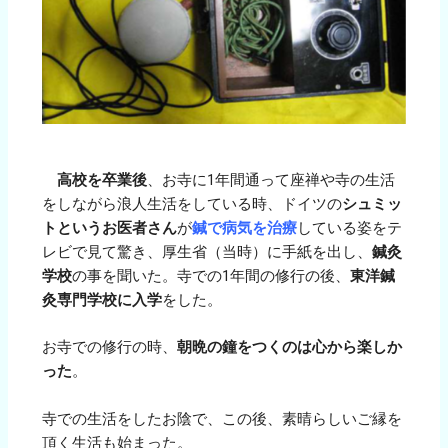
高校を卒業後
、お寺に1年間通って座禅や寺の生活
をしながら浪人生活をしている時、ドイツの
シュミッ
トというお医者さん
が
鍼で病気を治療
している姿をテ
レビで見て驚き、厚生省（当時）に手紙を出し、
鍼灸
学校
の事を聞いた。寺での1年間の修行の後、
東洋鍼
灸専門学校に入学
をした。
お寺での修行の時、
朝晩の鐘をつくのは心から楽しか
った
。
寺での生活をしたお陰で、この後、素晴らしいご縁を
頂く生活も始まった。