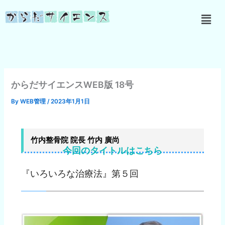
内
メ
容
ニ
を
ュ
ス
ー
キ
ッ
プ
からだサイエンスWEB版 18号
By
WEB管理
/
2023年1月1日
竹内整骨院 院長 竹内 廣尚
今回のタイトルはこちら
『いろいろな治療法』第５回