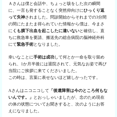
Ａさんは僕と会話中、ちょっと咳をした次の瞬間
に、一言も発することなく突然仰向けに
ひっくり返
って失神
されました。問診開始からそれまでの
3
分間
の間にたまたま得られていた情報から僕は、今まさ
に
くも膜下出血を起こしたに違いない
と確信し、直
ちに救急車を要請、搬送先の総合病院の脳神経外科
にて
緊急手術
となりました。
幸いなことに
手術は成功
して何とか一命を取り留め
られ、
1
か月半後には退院されて、元気なお姿で再び
当院にご挨拶に来てくださいました。
この時は、言葉に表せないほど嬉しかったです。
A
さんはニコニコして
「後遺障害は今のところ何もな
いんです。」
とおっしゃいましたが、念のため現在
の体の状態についてお聞きすると、次のようにお答
えになりました。