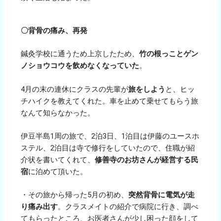
〇背骨の痛み、再発
鍼灸学校に通うため上京したため、
竹の根っことゲン
ノショウコウを飲めなくなっていた
。
4月の末の連休にクラスの先輩が
旅をしよう
と、ヒッ
チハイクを教えてくれた。車を止めて乗せてもらう旅
なんて知らなかった。
伊豆半島1周の旅で、2泊3日、1泊目は伊藤のユースホ
ステル、2泊目は寺で修行をしていたので、住職が紹
介状を書いてくれて、
修善寺のお坊さんが経営する民
宿
に泊めて頂いた。
・その旅から帰った5月の初め、
突然背骨に電気が走
り痛み出す
。クラスメイトの紹介で病院に行き、調べ
てもらったところ、お医者さんが少し困った顔をして