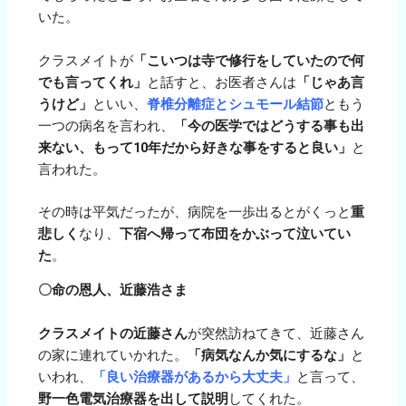
いた。
クラスメイトが
「こいつは寺で修行をしていたので何
でも言ってくれ」
と話すと、お医者さんは
「じゃあ言
うけど」
といい、
脊椎分離症とシュモール結節
ともう
一つの病名を言われ、
「今の医学ではどうする事も出
来ない、もって10年だから好きな事をすると良い」
と
言われた。
その時は平気だったが、病院を一歩出るとがくっと
重
悲しく
なり、
下宿へ帰って布団をかぶって泣いてい
た
。
〇命の恩人、近藤浩さま
クラスメイトの近藤さん
が突然訪ねてきて、近藤さん
の家に連れていかれた。
「病気なんか気にするな」
と
いわれ、
「良い治療器があるから大丈夫」
と言って、
野一色電気治療器を出して説明
してくれた。