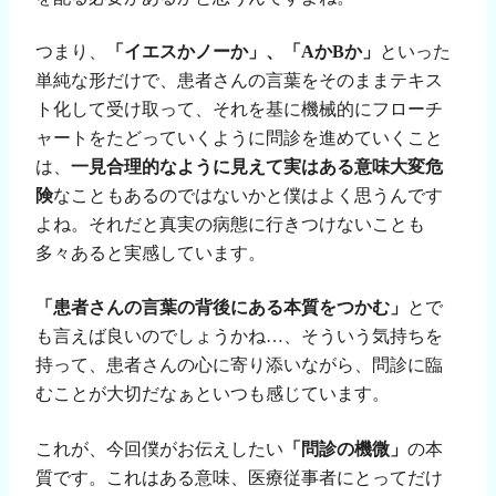
つまり、
「イエスかノーか」、「
A
か
B
か」
といった
単純な形だけで、患者さんの言葉をそのままテキス
ト化して受け取って、それを基に機械的にフローチ
ャートをたどっていくように問診を進めていくこと
は、
一見合理的なように見えて実はある意味大変危
険
なこともあるのではないかと僕はよく思うんです
よね。それだと真実の病態に行きつけないことも
多々あると実感しています。
「患者さんの言葉の背後にある本質をつかむ」
とで
も言えば良いのでしょうかね…、そういう気持ちを
持って、患者さんの心に寄り添いながら、問診に臨
むことが大切だなぁといつも感じています。
これが、今回僕がお伝えしたい
「問診の機微」
の本
質です。これはある意味、医療従事者にとってだけ