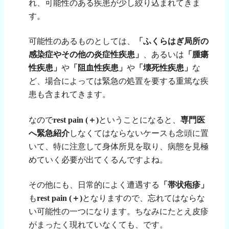
れ、可能性のある疾患が少し絞り込まれてきま
す。
可能性のあるものとしては、
「ふくらはぎ局所の
感染症やその他の炎症性疾患」
、あるいは
「腫瘍
性疾患」
や
「阻血性疾患」
や
「壊死性疾患」
な
ど、場合によっては緊急の処置を要する重篤な疾
患も含まれてきます。
なので
rest pain (
＋
)
ということになると、
専門医
へ緊急紹介
しなくてはならないケースも念頭に置
いて、特に注意して身体所見を取り、病態を見極
めていく必要が出てくるんですよね。
その他にも、日常的によく遭遇する
「帯状疱疹」
も
rest pain (
＋
)
となりますので、忘れてはならな
い可能性の一つになります。ちなみにたとえ皮疹
がまったく現れていなくても、です。