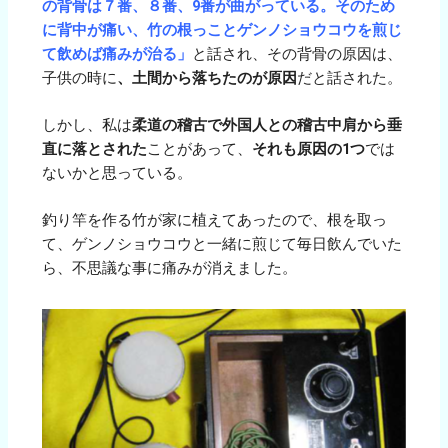
の背骨は７番、８番、9番が曲がっている。そのため
に背中が痛い、竹の根っことゲンノショウコウを煎じ
て飲めば痛みが治る」
と話され、その背骨の原因は、
子供の時に
、土間から落ちたのが原因
だと話された。
しかし、私は
柔道の稽古で外国人との稽古中肩から垂
直に落とされた
ことがあって、
それも原因の1つ
では
ないかと思っている。
釣り竿を作る竹が家に植えてあったので、根を取っ
て、ゲンノショウコウと一緒に煎じて毎日飲んでいた
ら、不思議な事に痛みが消えました。