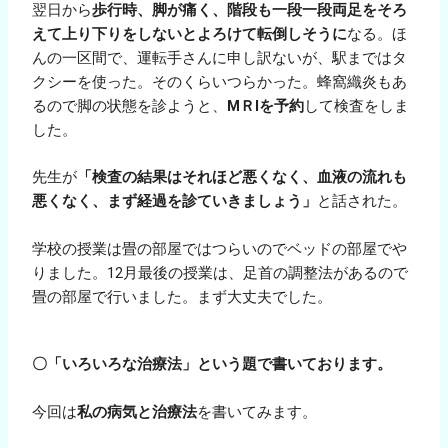
翌日から
歩行時、脚が痛く、階段も一段一段両足をそろ
えて上り下りをしないとよろけて転倒しそうに
なる。ほ
んの一区間で、運転手さんに申し訳ないが、駅まではタ
クシーを使った。そのくらいつらかった。蜂窩織炎もあ
るので脚の状態を診ようと、
МＲIを予約
して検査をしま
した。
先生が
「検査の結果はそれほど悪くなく、血液の流れも
悪くなく、まず経過を診ていきましょう」
と話された。
学校の授業は畳の部屋ではつらいのでベッドの部屋でや
りました。12月最後の授業は、足首の調整法があるので
畳の部屋で行いました。まず大丈夫でした。
〇「いろいろな治療法」という題で書いております。
今回は
私の病気と治療法
を書いてみます。