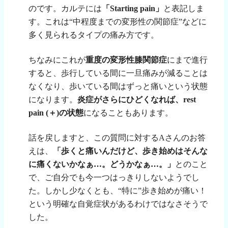
のです。カルテには
「
Starting pain
」
と表記しま
す。これは“中程度までの変形性の関節症”などに
多く見られるタイプの痛み方です。
ちなみにこれが
重度の変形性膝関節症
にまで進行
すると、歩行している間に一旦痛みが減ることは
なくなり、歩いている間はずっと痛いという状態
になります。
炎症がさらにひどくなれば、
rest
pain (
＋
)
の状態
になることもあります。
話を戻しますと、この質問に対する
A
さんのお答
えは、
「歩くと痛いんだけど、歩き始めはそんな
に痛くないかなぁ…。どうかなぁ…。」
とのこと
で、ご自分でも今一つはっきりしないようでし
た。しかし少なくとも、“特に”歩き始めが痛い！
という明確な自覚症状があるわけではなさそうで
した。