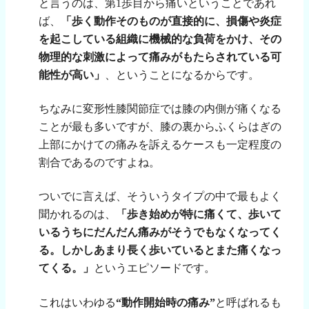
と言うのは、第
1
歩目から痛いということであれ
ば、
「歩く動作そのものが直接的に、損傷や炎症
を起こしている組織に機械的な負荷をかけ、その
物理的な刺激によって痛みがもたらされている可
能性が高い」
、ということになるからです。
ちなみに変形性膝関節症では膝の内側が痛くなる
ことが最も多いですが、膝の裏からふくらはぎの
上部にかけての痛みを訴えるケースも一定程度の
割合であるのですよね。
ついでに言えば、そういうタイプの中で最もよく
聞かれるのは、
「歩き始めが特に痛くて、歩いて
いるうちにだんだん痛みがそうでもなくなってく
る。しかしあまり長く歩いているとまた痛くなっ
てくる。」
というエピソードです。
これはいわゆる
“動作開始時の痛み”
と呼ばれるも