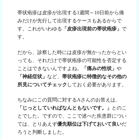
帯状疱疹は皮疹が出現する
1
週間～
10
日前から痛
みだけが先行して出現するケースもあるからで
す。これがいわゆる
「皮疹出現前の帯状疱疹」
で
す。
だから、診察した時には皮疹が無かったからとい
っても、それだけで帯状疱疹の可能性を否定する
ことはできないんですよね。
「痛みの性状」
や
「神経症状」
など、
帯状疱疹に特徴的なその他の
所見についてチェック
しておく必要があります。
ちなみにこの質問に対する
A
さんのお答えは、
「じっとしていればなんともないです。」
とのこ
とでした。ですので、ここで述べた疾患群につい
ては、とりあえず
優先順位は下げておいて良い
だ
ろうと判断しました。