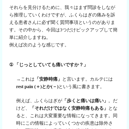
それらを見分けるために、我々はまず問診をしなが
ら推理していくわけですが、ふくらはぎの痛みを訴
える患者さんに必ず聞く質問事項というのがありま
す。その中から、今回は
3
つだけピックアップして簡
単に紹介しますね。
例えば次のような感じです。
①
「じっとしていても痛いですか？」
→これは
「安静時痛」
と言います。カルテには
rest pain (
＋
)
とか
(
－
)
という風に書きます。
例えば、ふくらはぎが
「歩くと痛いは痛い」
。だ
けど、
「それだけではなく安静時痛もある」
とな
ると、これは大変重要な情報になってきます。同
時にこの情報によっていくつかの疾患は除外さ