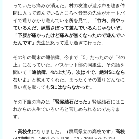
っていたら痛みが消えた。村の友達が遊ぶ声を聴き仲
間に入って遊んでいるところへ音楽の先生がオートバ
イで通りかかり遊んでいる所を見て、
「竹内、何やっ
ているんだ、練習さぼって遊んでいるんじゃないぞ」
「下腹が痛かったけど痛みが無くなったので遊んでい
たんです」
先生は怒って通り過ぎて行った。
その年の期末の通信簿、今まで「5」だったのが「4の
上」になっていた。バスケット部の同級生、その話を
聞いて
「通信簿、4の上だろ、次は４で、絶対5になら
ないよ」
と教えてくれた。まったくその通りどんなに
良い点を取っても
5にはならなかった
。
その下腹の痛みは
「腎臓結石だった」
腎臓結石にはこ
れからの人生でいろいろと苦しめられるのでありま
す。
・
高校生
になりました。（群馬県立の高校です）
高校
は2期制
で、1年生の九月28・29・30日と休みです。