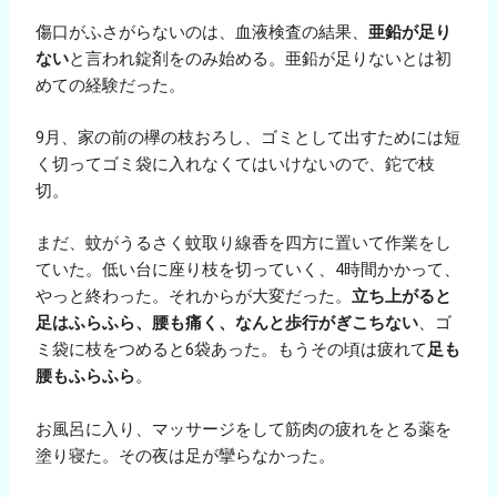
傷口がふさがらないのは、血液検査の結果、
亜鉛が足り
ない
と言われ錠剤をのみ始める。亜鉛が足りないとは初
めての経験だった。
9月、家の前の欅の枝おろし、ゴミとして出すためには短
く切ってゴミ袋に入れなくてはいけないので、鉈で枝
切。
まだ、蚊がうるさく蚊取り線香を四方に置いて作業をし
ていた。低い台に座り枝を切っていく、4時間かかって、
やっと終わった。それからが大変だった。
立ち上がると
足はふらふら、腰も痛く、なんと歩行がぎこちない
、ゴ
ミ袋に枝をつめると6袋あった。もうその頃は疲れて
足も
腰もふらふら
。
お風呂に入り、マッサージをして筋肉の疲れをとる薬を
塗り寝た。その夜は足が攣らなかった。