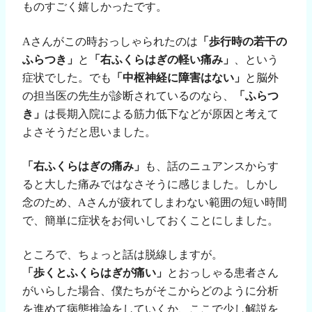
ものすごく嬉しかったです。
A
さんがこの時おっしゃられたのは
「歩行時の若干の
ふらつき」
と
「右ふくらはぎの軽い痛み」
、という
症状でした。でも
「中枢神経に障害はない」
と脳外
の担当医の先生が診断されているのなら、
「ふらつ
き」
は長期入院による筋力低下などが原因と考えて
よさそうだと思いました。
「右ふくらはぎの痛み」
も、話のニュアンスからす
ると大した痛みではなさそうに感じました。しかし
念のため、
A
さんが疲れてしまわない範囲の短い時間
で、簡単に症状をお伺いしておくことにしました。
ところで、ちょっと話は脱線しますが。
「歩くとふくらはぎが痛い」
とおっしゃる患者さん
がいらした場合、僕たちがそこからどのように分析
を進めて病態推論をしていくか、ここで少し解説を