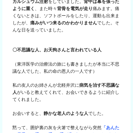
カルシュウム注射
をしていました。
背中は幕を張った
ように重く
、また時々
背骨を電気が走り
痛みます。痛
くないときは、ソフトボールをしたり、運動も出来ま
したが、
痛みがいつ来るのかわかりません
でした。そ
んな日を送っていました。
〇不思議な人、お天狗さんと言われている人
（東洋医学の治療法の旅にも書きましたが本当に不思
議な人でした、私の命の恩人の一人です）
私の友人のお姉さんが北軽井沢に
病気を治す不思議な
人
がいると教えてくれて、お会いできるように紹介し
てくれました。
お会いすると、
静かな老人のような人
でした。
黙って、囲炉裏の灰を火箸で整えながら突然
「あんた