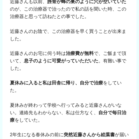
近藤さんも以前、
脛骨が蜂の巣のように穴が空いていた
のが、この治療器で治ったので私の話を聞いた時、この
治療器と思って訪ねたとの事でした。
近藤さんのお陰で、この治療器を早く買うことが出来ま
した。
近藤さんのお宅に伺う時は
治療費が無料
で、ご飯まで頂
いて、
息子のように可愛がっていただいた
。有難い事で
した。
夏休みに入ると私は田舎に帰り、自分で治療
をしてい
た。
夏休みが終わって学校へ行ってみると近藤さんがいな
い。連絡先もわからない、私は仕方なく、
自分で毎日治
療
をしていた。
2年生になる春休みの前に
突然近藤さんから絵葉書
が届い