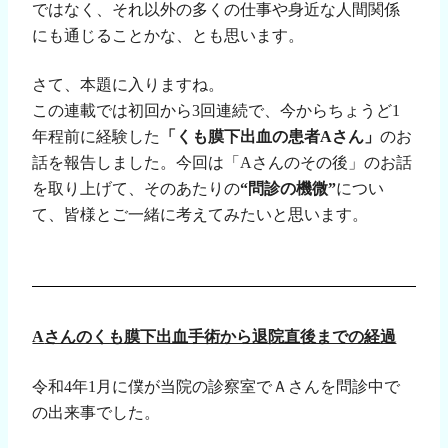
ではなく、それ以外の多くの仕事や身近な人間関係
にも通じることかな、とも思います。
さて、本題に入りますね。
この連載では初回から
3
回連続で、今からちょうど
1
年程前に経験した
「くも膜下出血の患者
A
さん」
のお
話を報告しました。今回は「
A
さんのその後」のお話
を取り上げて、そのあたりの
“問診の機微”
につい
て、皆様とご一緒に考えてみたいと思います。
A
さんのくも膜下出血手術から退院直後までの経過
令和
4
年
1
月に僕が当院の診察室でＡさんを問診中で
の出来事でした。