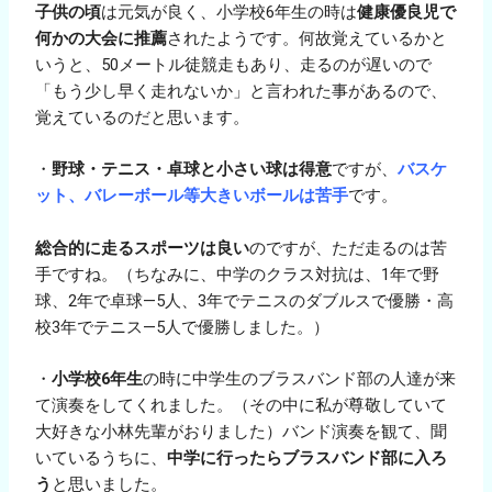
子供の頃
は元気が良く、小学校6年生の時は
健康優良児で
何かの大会に推薦
されたようです。何故覚えているかと
いうと、50メートル徒競走もあり、走るのが遅いので
「もう少し早く走れないか」と言われた事があるので、
覚えているのだと思います。
・
野球・テニス・卓球と小さい球は得意
ですが、
バスケ
ット、バレーボール等大きいボールは苦手
です。
総合的に走るスポーツは良い
のですが、ただ走るのは苦
手ですね。（ちなみに、中学のクラス対抗は、1年で野
球、2年で卓球―5人、3年でテニスのダブルスで優勝・高
校3年でテニス―5人で優勝しました。）
・
小学校6年生
の時に中学生のブラスバンド部の人達が来
て演奏をしてくれました。（その中に私が尊敬していて
大好きな小林先輩がおりました）バンド演奏を観て、聞
いているうちに、
中学に行ったらブラスバンド部に入ろ
う
と思いました。