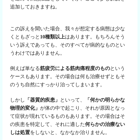
追加しておきますね。
この訴えを聞いた場合、我々が想定する病態は少な
くともざっと
10
種類以上
はあります。もちろんそう
いう訴えであっても、そのすべてが病的なものとい
うわけではありません。
例えば単なる
筋疲労による筋肉痛程度のもの
という
ケースもあります。その場合は何も治療せずともそ
のうち自然にすっかり治ってしまいます。
しかし
「器質的疾患」
といって、
「何かの明らかな
物理的変化」
が体の中で起こり、それが原因となっ
て症状が現れているものもあります。その場合はそ
の疾患を特定して、それに適した
何らかの治療ない
しは処置
をしないと、なかなか治りません。