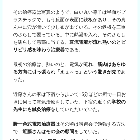
その治療器は写真のようで、白い丸い導子は半面がプ
ラスチックで、もう反面が表面に鉄板があり、その真
ん中に穴が開いて少し布が出ている。その鉄板を三重
のさらしで覆っている。中に熱湯を入れ、そのさらし
を濡らして患部に当てる。
直流電流が流れ熱いのとピ
リピリ感を味わう治療器
である。
最初の治療は、熱いのと、電気が流れ、
筋肉はあらゆ
る方向に引っ張られ「えぇ～っ」という驚きが先
であ
った。
近藤さんの家は下宿から歩いて15分ほどの所で一日お
きに伺って電気治療をしていた。下宿の近くの
学校の
先生にも鍼灸治療
をしていただいていた。
野一色式電気治療器
はその頃は講習会で勉強する方法
で、
近藤さんはその会の顧問
をしていた。