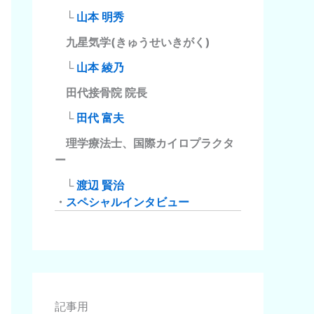
└
山本 明秀
九星気学(きゅうせいきがく)
└
山本 綾乃
田代接骨院 院長
└
田代 富夫
理学療法士、国際カイロプラクタ
ー
└
渡辺 賢治
・
スペシャルインタビュー
記事用