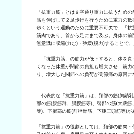
「抗重力筋」とは文字通り重力に抗うための
筋を伸ばして２足歩行を行うために重力の抵
歩くという運動のために重要不可欠で、「抗
筋肉であり、首から足にまで及ぶ。身体の前
無意識に収縮(力む)・弛緩(脱力)すること
「抗重力筋」の筋力が低下すると、体を真
くなった体重が関節の負担も増大させ、筋力
り、増大した関節への負荷が関節痛の原因に
代表的な「抗重力筋」は、頚部の筋(胸鎖乳突
部の筋(腹筋群、腸腰筋等)、臀部の筋(大殿
等)、下腿部の筋(前脛骨筋、下腿三頭筋等)が
「抗重力筋」の役割としては、頚部の筋肉・僧