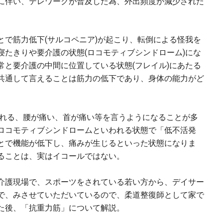
に伴い、テレワークが普及した為、外出頻度が減少された
とで筋力低下(サルコペニア)が起こり、転倒による怪我を
寝たきりや要介護の状態(ロコモティブシンドローム)にな
常と要介護の中間に位置している状態(フレイル)にあたる
共通して言えることは筋力の低下であり、身体の能力がど
疲れる、腰が痛い、首が痛い等を言うようになることが多
ロコモティブシンドロームといわれる状態で「低不活発
とで機能が低下し、痛みが生じるといった状態になりま
ることは、実はイコールではない。
介護現場で、スポーツをされている若い方から、デイサー
で、みさせていただいているので、柔道整復師として家で
た後、「抗重力筋」について解説。