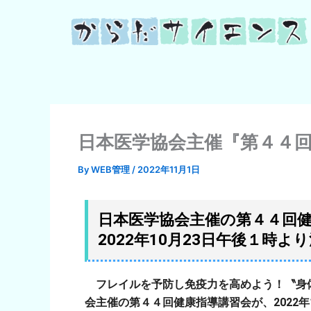
内
容
を
ス
キ
ッ
プ
日本医学協会主催『第４４
By
WEB管理
/
2022年11月1日
日本医学協会主催の第４４回
2022年10月23日午後１時
フレイルを予防し免疫力を高めよう！〝身
会主催の第４４回健康指導講習会が、
2022
年