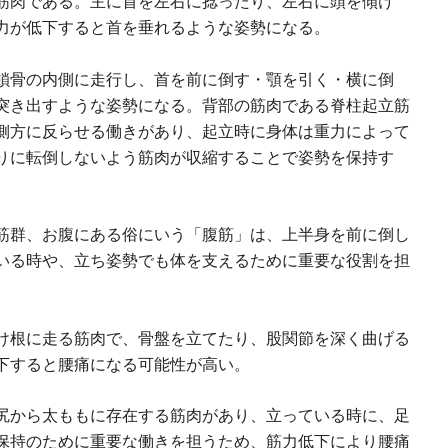
筋肉である。主に首を左右に捻ったり、左右に頭を傾け
力が低下すると首を垂れるような姿勢になる。
鎖骨の内側に走行し、首を前に倒す・顎を引く・横に倒
突き出すような姿勢になる。背部の筋肉である脊柱起立筋
側方に反らせる働きがあり、起立時に身体は重力によって
りに転倒しないよう筋肉が収縮することで姿勢を保持す
筋群、お腹にある俗にいう「腹筋」は、上半身を前に倒し
いる時や、立ち姿勢でも体を支えるために重要な役割を担
け根に走る筋肉で、骨盤を立てたり、股関節を深く曲げる
下すると腰痛になる可能性が高い。
尻から太ももに存在する筋肉があり、立っている時に、足
保持のために重要な働きを担うため、筋力低下により腰痛