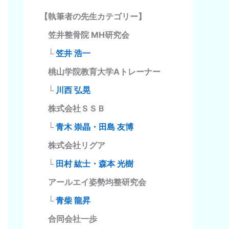
【執筆者の先生カテゴリー】
笠井整骨院 MH研究会
└
笠井 浩一
桃山学院教育大学Aトレーナー
└
川西 弘晃
株式会社ＳＳＢ
└
青木 崇晶・田島 友博
株式会社リグア
└
田村 紘士・森本 光樹
アールエイ姿勢均整研究会
└
青柴 龍昇
合同会社一歩