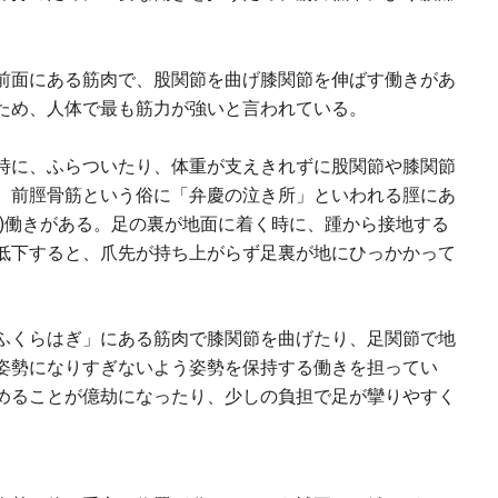
前面にある筋肉で、股関節を曲げ膝関節を伸ばす働きがあ
ため、人体で最も筋力が強いと言われている。
時に、ふらついたり、体重が支えきれずに股関節や膝関節
、前脛骨筋という俗に「弁慶の泣き所」といわれる脛にあ
る)働きがある。足の裏が地面に着く時に、踵から接地する
低下すると、爪先が持ち上がらず足裏が地にひっかかって
ふくらはぎ」にある筋肉で膝関節を曲げたり、足関節で地
姿勢になりすぎないよう姿勢を保持する働きを担ってい
めることが億劫になったり、少しの負担で足が攣りやすく