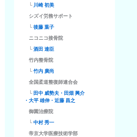
└
川崎 初美
シズイ労務サポート
└
後藤 葉子
ニコニコ接骨院
└
酒田 達臣
竹内整骨院
└
竹内 廣尚
全国柔道整復師連合会
└
田中 威勢夫・田畑 興介
・大平 雄伸・近藤 昌之
御園治療院
└
中村 秀一
帝京大学医療技術学部