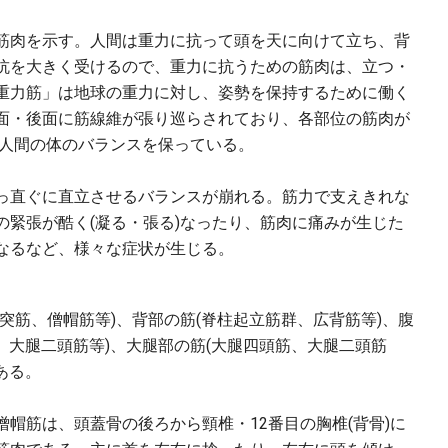
筋肉を示す。人間は重力に抗って頭を天に向けて立ち、背
抗を大きく受けるので、重力に抗うための筋肉は、立つ・
重力筋」は地球の重力に対し、姿勢を保持するために働く
面・後面に筋線維が張り巡らされており、各部位の筋肉が
で、人間の体のバランスを保っている。
っ直ぐに直立させるバランスが崩れる。筋力で支えきれな
の緊張が酷く(凝る・張る)なったり、筋肉に痛みが生じた
なるなど、様々な症状が生じる。
筋、僧帽筋等)、背部の筋(脊柱起立筋群、広背筋等)、腹
筋、大腿二頭筋等)、大腿部の筋(大腿四頭筋、大腿二頭筋
ある。
帽筋は、頭蓋骨の後ろから頸椎・12番目の胸椎(背骨)に