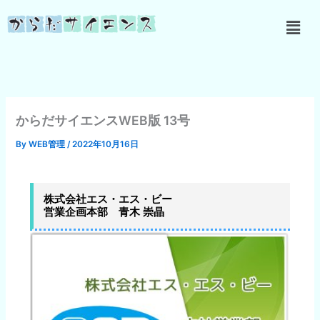
内
メ
容
ニ
を
ュ
ス
ー
キ
ッ
プ
からだサイエンスWEB版 13号
By
WEB管理
/
2022年10月16日
株式会社エス・エス・ビー
営業企画本部 青木 崇晶