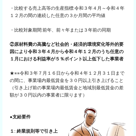
・比較する売上高等の生産指標:令和３年４月～令和４年
１２月の間の連続した任意の３か月間の平均値
・比較対象期間:前年、前々年または３年前の同期
②原材料費の高騰など社会的・経済的環境変化等外的要
因により令和３年４月から令和４年１２月のうち任意の
１月における利益率が５％ポイント以上低下した事業者
★※※令和３年７月１６日から令和４年１２月３１日まで
の間に、事業場内最低賃金を３０円以上引き上げること
（引き上げ前の事業場内最低賃金と地域別最低賃金の差
額が３０円以内の事業者に限ります）
●支給要件
１: 終業規則等で引き上