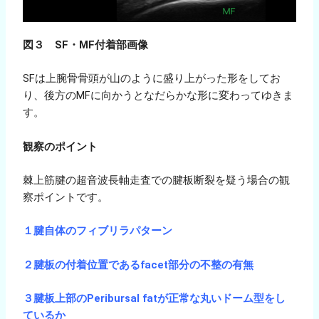
図３ SF・MF付着部画像
SFは上腕骨骨頭が山のように盛り上がった形をしてお
り、後方のMFに向かうとなだらかな形に変わってゆきま
す。
観察のポイント
棘上筋腱の超音波長軸走査での腱板断裂を疑う場合の観
察ポイントです。
１腱自体のフィブリラパターン
２腱板の付着位置であるfacet部分の不整の有無
３腱板上部のPeribursal fatが正常な丸いドーム型をし
ているか