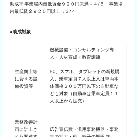
助成率:事業場内最低賃金９２０円未満→４/５ 事業場
内最低賃金９２０円以上→３/４
●助成対象
機械設備・コンサルティング導
入・人材育成・教育訓練
生産向上等
PC、スマホ、タブレットの新規購
に資する設
入、乗車定員７人以上又は車両本
備投資等
体価格２００万円以下の自動車な
ども対象（自動車は乗車定員１１
人以上から拡充）
業務改善計
画に計上さ
広告宣伝費・汎用事務機器・事務
れた関連す
室の拡大・机、椅子の増設 等