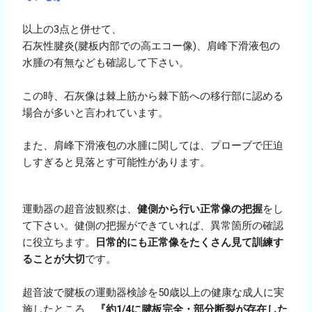
以上の3点と併せて、
石灰性腱炎(腱板内部での高エコー像)、肩峰下滑液包の
水腫の有無なども確認して下さい。
この時、石灰像は棘上筋から棘下筋への移行部に認める
場合が多いと言われています。
また、肩峰下滑液包の水腫に関しては、プローブで圧迫
しすぎると見落とす可能性があります。
運動器の超音波観察は、
健側から行い正常像の把握
をし
て下さい。健側の把握ができていれば、異常箇所の確認
に役立ちます。
日常的にも正常像をたくさん見て訓練す
ることが大切
です。
超音波で腱板の運動器検診を50歳以上の健康な成人に実
施したところ、
『約1/4に腱板完全・部分断裂が存在した