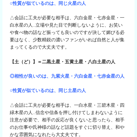
○性質が似ているのは、同じ火星の人
△会話に工夫が必要な相手は、六白金星・七赤金星・一
白水星の人…立場や見た目で判断しないように、お笑い
や食べ物の話など振っても良いのですが決して媚びる必
要はなく、少数精鋭の濃いファンがいれば自然と人が集
まってくるので大丈夫です。
【土（ど）】＝二黒土星・五黄土星・八白土星の人
◎相性が良いのは、九紫火星・六白金星・七赤金星の人
○性質が似ているのは、同じ土星の人
△会話に工夫が必要な相手は、一白水星・三碧木星・四
緑木星の人…信念や信条を押し付けてしまわないように
注意が必要で、相手の反応が良くないと思ったら、相手
のお仕事や氏神様の話など話題をすぐに切り替え、和や
かな雰囲気になれたら大丈夫です。