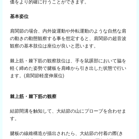
価をより的確に行うことができます。
基本姿位
肩関節の場合、内外旋運動や外転運動のような自然な肩
の動きの動態観察する事を想定すると、肩関節の超音波
観察の基本肢位は座位が良いと思います。
棘上筋・棘下筋の観察肢位は、手を鼠蹊部において脇を
軽く締めた姿勢で腱板を肩峰から引き出した状態で行い
ます。(肩関節軽度伸展位)
棘上筋・棘下筋の観察
結節間溝を触知して、大結節の山にプローブを合わせま
す。
腱板の線維構造が描出されたら、大結節の付着の際(き