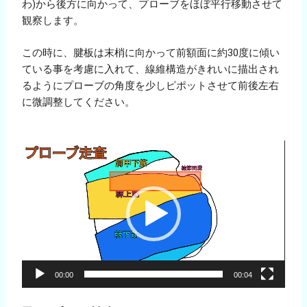
わ)から後方に向かって、プローブをほぼ平行移動させて
観察します。
この時に、腱板は末梢に向かって前額面に約30度に傾い
ている事を考慮に入れて、線維構造がきれいに描出され
るようにプローブの角度を少しピポットさせて前後左右
に微調整してください。
動
画
プ
レ
ー
ヤ
ー
00:00
00:04