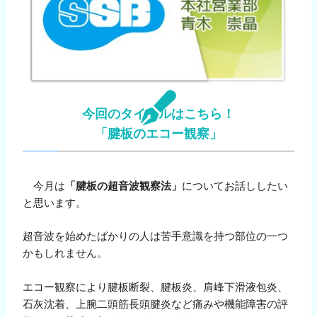
今回のタイトルはこちら！
「腱板のエコー観察」
今月は
「腱板の超音波観察法」
についてお話ししたい
と思います。
超音波を始めたばかりの人は苦手意識を持つ部位の一つ
かもしれません。
エコー観察により腱板断裂、腱板炎、肩峰下滑液包炎、
石灰沈着、上腕二頭筋長頭腱炎など痛みや機能障害の評