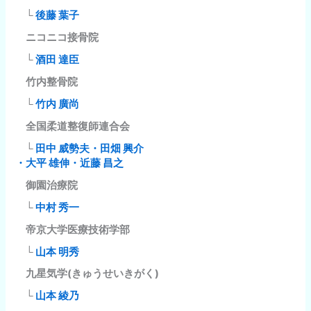
└
後藤 葉子
ニコニコ接骨院
└
酒田 達臣
竹内整骨院
└
竹内 廣尚
全国柔道整復師連合会
└
田中 威勢夫・田畑 興介
・大平 雄伸・近藤 昌之
御園治療院
└
中村 秀一
帝京大学医療技術学部
└
山本 明秀
九星気学(きゅうせいきがく)
└
山本 綾乃