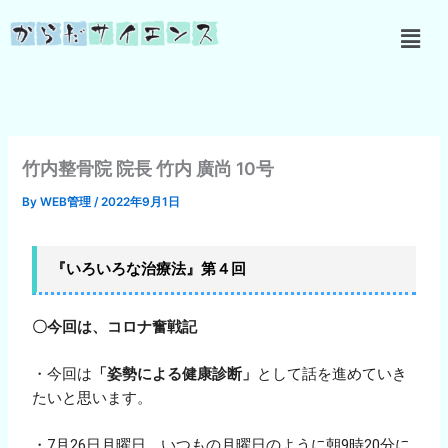
内
メ
容
ニ
を
ュ
ス
ー
キ
ッ
プ
竹内整骨院 院長 竹内 廣尚 10号
By
WEB管理
/
2022年9月1日
『いろいろな治療法』第４回
〇今回は、コロナ奮戦記
・今回は
「姿勢による健康診断」
として話を進めていき
たいと思います。
・7月26日月曜日、いつもの月曜日のように朝9時20分に