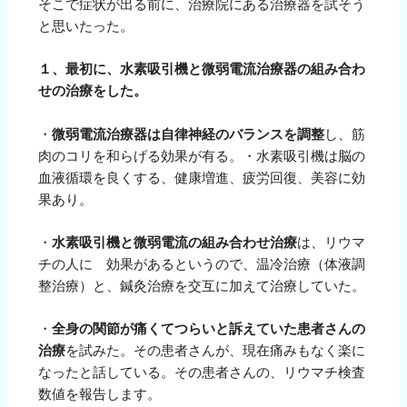
そこで症状が出る前に、治療院にある治療器を試そう
と思いたった。
１、最初に、水素吸引機と微弱電流治療器の組み合わ
せの治療をした。
・
微弱電流治療器は自律神経のバランスを調整
し、筋
肉のコリを和らげる効果が有る。・水素吸引機は脳の
血液循環を良くする、健康増進、疲労回復、美容に効
果あり。
・
水素吸引機と微弱電流の組み合わせ治療
は、リウマ
チの人に 効果があるというので、温冷治療（体液調
整治療）と、鍼灸治療を交互に加えて治療していた。
・
全身の関節が痛くてつらいと訴えていた患者さんの
治療
を試みた。その患者さんが、現在痛みもなく楽に
なったと話している。その患者さんの、リウマチ検査
数値を報告します。