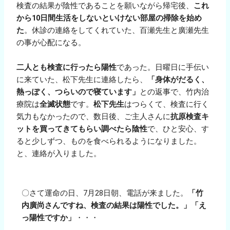
検査の結果が陰性であることを願いながら帰宅後、
これ
から10日間生活をしないといけない部屋の掃除を始め
た
。休診の連絡をしてくれていた、百瀬先生と廣瀬先生
の事が心配になる。
二人とも検査に行ったら陽性
であった。日曜日に手伝い
に来ていた、松下先生に連絡したら、
「身体がだるく、
熱っぽく、つらいので寝ています」
との返事で、竹内治
療院は
全滅状態
です。
松下先生
はつらくて、検査に行く
気力もなかったので、数日後、ご主人さんに
抗原検査キ
ットを買ってきてもらい調べたら陰性
で、ひと安心、す
ると少しずつ、ものを食べられるようになりました。
と、連絡が入りました。
〇さて運命の日、7月28日朝、電話が来ました。
「竹
内廣尚さんですね、検査の結果は陽性でした。」「え
っ陽性ですか」
・・・