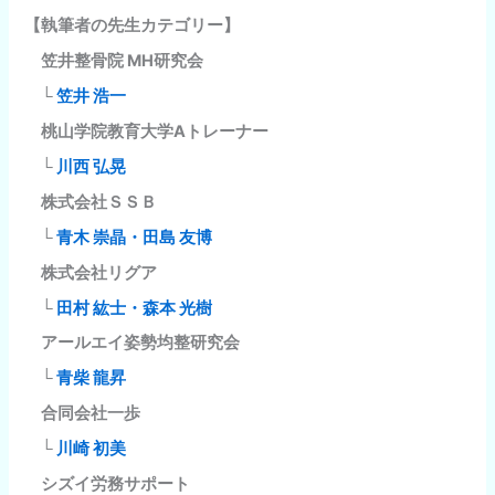
【執筆者の先生カテゴリー】
笠井整骨院 MH研究会
└
笠井 浩一
桃山学院教育大学Aトレーナー
└
川西 弘晃
株式会社ＳＳＢ
└
青木 崇晶・田島 友博
株式会社リグア
└
田村 紘士・森本 光樹
アールエイ姿勢均整研究会
└
青柴 龍昇
合同会社一歩
└
川崎 初美
シズイ労務サポート