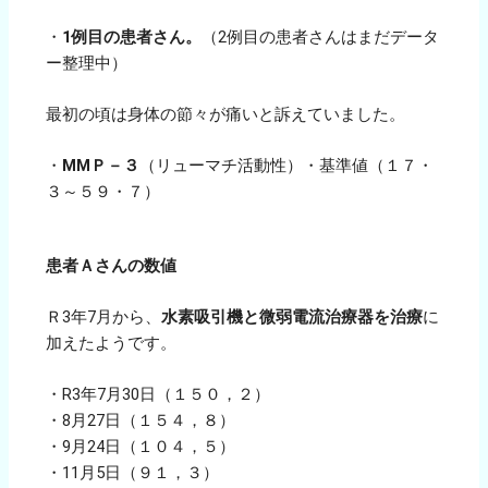
・
1例目の患者さん。
（2例目の患者さんはまだデータ
ー整理中）
最初の頃は身体の節々が痛いと訴えていました。
・
ⅯⅯＰ－３
（リューマチ活動性）・基準値（１７・
３～５９・７）
患者Ａさんの数値
Ｒ3年7月から、
水素吸引機と微弱電流治療器を治療
に
加えたようです。
・R3年7月30日（１５０，２）
・8月27日（１５４，８）
・9月24日（１０４，５）
・11月5日（９１，３）