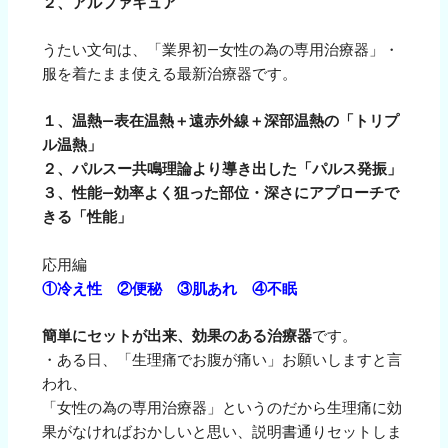
２、アルファキュア
うたい文句は、「業界初―女性の為の専用治療器」・
服を着たまま使える最新治療器です。
１、温熱―表在温熱＋遠赤外線＋深部温熱の「トリプ
ル温熱」
２、パルスー共鳴理論より導き出した「パルス発振」
３、性能―効率よく狙った部位・深さにアプローチで
きる「性能」
応用編
①冷え性 ②便秘 ③肌あれ ④不眠
簡単にセットが出来、効果のある治療器
です。
・ある日、「生理痛でお腹が痛い」お願いしますと言
われ、
「女性の為の専用治療器」というのだから生理痛に効
果がなければおかしいと思い、説明書通りセットしま