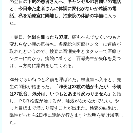
の翌日の
予約の患者さんへ、キャンセルのお願いの電話
と、
今日来た患者さんに体調に変化がないか確認の電
話
。
私を治療室に隔離し、治療院の休診の準備
に入っ
た。
・翌日、
体温を測ったら37度
、頭もへんでなくいつもと
変わらない朝の気持ち。多摩総合医療センターに連絡が
取れたというので、検査に百瀬先生とタクシーで医療セ
ンターに向かう。病院に着くと、百瀬先生が矢印を見つ
け、→方向に案内をしてくれる。
30分ぐらい待つと名前を呼ばれた。検査室へ入ると、先
生の問診が始まった。
「昨夜は38度の熱が出たが、今朝
は37度台、気分は、いつもとあまり変わりません」
と話
し、ＰÇＲ検査が始まるが、唾液がなかなかでない。や
っと目標まで溜まり渡すことが出来た。検査の結果は、
陽性だったら2日後に連絡が行きますと説明を受け帰宅し
た。