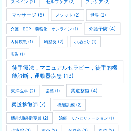
スペイン
(2)
セルフケア
(2)
ファシア
(2)
マッサージ
(5)
メソッド
(2)
世界
(2)
介護予防
(4)
介護 BCP 義務化 オンライン
(1)
均整灸
(2)
内科疾患
(1)
小児はり
(1)
広告
(1)
徒手療法，マニュアルセラピー，徒手的機
能診断，運動器疾患
(13)
柔道整復
(4)
東洋医学
(2)
柔整
(1)
柔道整復師
(7)
機能訓練
(2)
機能訓練指導員
(2)
治療・リハビリテーション
(1)
治療院
(2)
海外
(2)
深谷灸
(2)
温竹
(2)