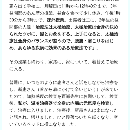
家を出て学校に。月曜日は11時から12時40分まで、3年
昼間部のあん摩の授業、昼食を食べて少し休み、午後1時
30分から3時まで、
課外授業
。出席者は主に、2年生の昼
間部の人達
「治療法は太極治療、太極治療は全身の決め
られたツボに、鍼とお灸をする。上手になると、太極治
療は全身のバランスが整うので、腰痛・肩こりをはじ
め、あらゆる疾病に効果のある治療法です」
。
その授業も終わり、家路に、家について、着替えて治療
に入る。
普通に、いつものように患者さんと話をしながら治療を
し、新患さん（首から肩にかけて辛いという）が来てい
たので、知熱感度の検査を百瀬先生にお願いして、検査
後、
私が、温冷治療器で全身の内臓の元気度を検査
し
て、治療に入りました。治療後、新患さんは楽になった
と話され、帰りました。ひと段落ついたら眠くなり、空
いているベッドに横になりました。