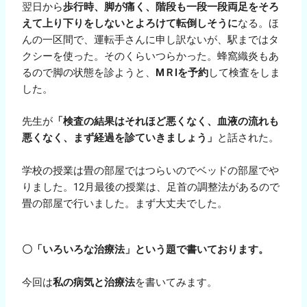
翌日から
歩行時、脚が痛く、階段も一段一段両足をそろ
えて上り下りをしないとよろけて転倒しそうに
なる。ほ
んの一区間で、運転手さんに申し訳ないが、駅まではタ
クシーを使った。そのくらいつらかった。蜂窩織炎もあ
るので脚の状態を診ようと、
МＲIを予約
して検査をしま
した。
先生が
「検査の結果はそれほど悪くなく、血液の流れも
悪くなく、まず経過を診ていきましょう」
と話された。
学校の授業は畳の部屋ではつらいのでベッドの部屋でや
りました。12月最後の授業は、足首の調整法があるので
畳の部屋で行いました。まず大丈夫でした。
〇「いろいろな治療法」という題で書いております。
今回は
私の病気と治療法
を書いてみます。