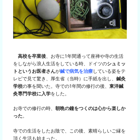
高校を卒業後
、お寺に1年間通って座禅や寺の生活
をしながら浪人生活をしている時、ドイツの
シュミッ
トというお医者さん
が
鍼で病気を治療
している姿をテ
レビで見て驚き、厚生省（当時）に手紙を出し、
鍼灸
学校
の事を聞いた。寺での1年間の修行の後、
東洋鍼
灸専門学校に入学
をした。
お寺での修行の時、
朝晩の鐘をつくのは心から楽しか
った
。
寺での生活をしたお陰で、この後、素晴らしいご縁を
頂く生活も始まった。