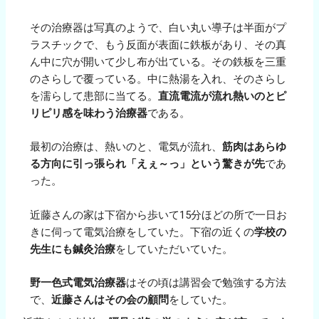
その治療器は写真のようで、白い丸い導子は半面がプ
ラスチックで、もう反面が表面に鉄板があり、その真
ん中に穴が開いて少し布が出ている。その鉄板を三重
のさらしで覆っている。中に熱湯を入れ、そのさらし
を濡らして患部に当てる。
直流電流が流れ熱いのとピ
リピリ感を味わう治療器
である。
最初の治療は、熱いのと、電気が流れ、
筋肉はあらゆ
る方向に引っ張られ「えぇ～っ」という驚きが先
であ
った。
近藤さんの家は下宿から歩いて15分ほどの所で一日お
きに伺って電気治療をしていた。下宿の近くの
学校の
先生にも鍼灸治療
をしていただいていた。
野一色式電気治療器
はその頃は講習会で勉強する方法
で、
近藤さんはその会の顧問
をしていた。