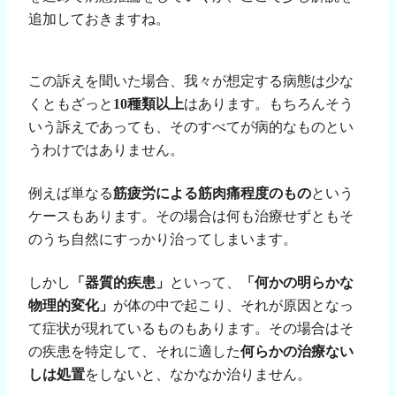
追加しておきますね。
この訴えを聞いた場合、我々が想定する病態は少な
くともざっと
10
種類以上
はあります。もちろんそう
いう訴えであっても、そのすべてが病的なものとい
うわけではありません。
例えば単なる
筋疲労による筋肉痛程度のもの
という
ケースもあります。その場合は何も治療せずともそ
のうち自然にすっかり治ってしまいます。
しかし
「器質的疾患」
といって、
「何かの明らかな
物理的変化」
が体の中で起こり、それが原因となっ
て症状が現れているものもあります。その場合はそ
の疾患を特定して、それに適した
何らかの治療ない
しは処置
をしないと、なかなか治りません。