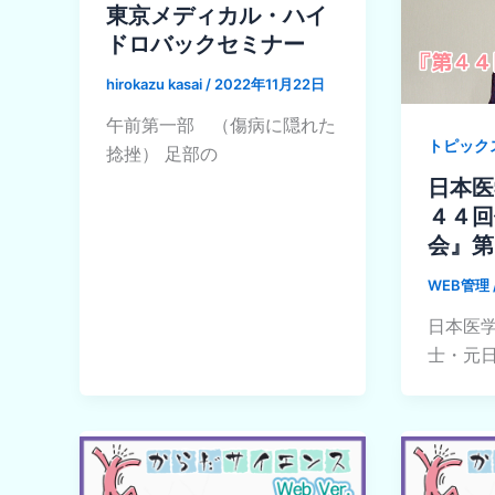
東京メディカル・ハイ
ドロバックセミナー
hirokazu kasai
/
2022年11月22日
午前第一部 （傷病に隠れた
トピック
捻挫） 足部の
日本医
４４回
会』第
WEB管理
日本医学
士・元