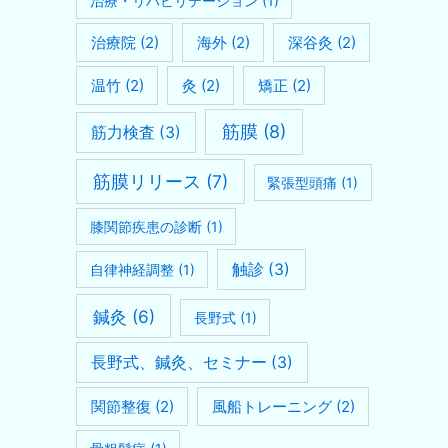
治療・リハビリテーション
(1)
治療院
(2)
海外
(2)
深谷灸
(2)
温竹
(2)
灸
(2)
矯正
(2)
筋膜
(8)
筋力検査
(3)
筋膜リリース
(7)
緊張型頭痛
(1)
膝関節疾患の診断
(1)
触診
(3)
自律神経調整
(1)
鍼灸
(6)
長野式
(1)
長野式、鍼灸、セミナー
(3)
関節整復
(2)
風船トレーニング
(2)