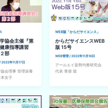
ス
WEB版「からだサイエンス」
学協会主催『第
からだサイエンスWEB
健康指導講習
版 15号
２部
WEB管理
/
2022年11月16日
/
2022年11月17日
アールエイ姿勢均整研究会
協会理事 管理栄養
代表 青柴 龍
日本女子