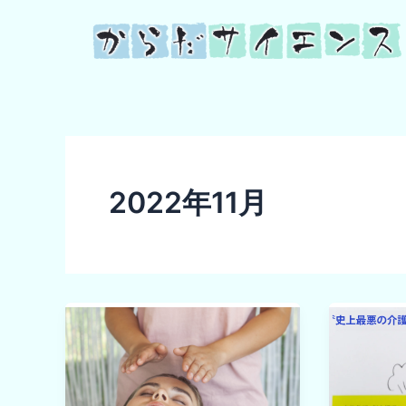
内
容
を
ス
キ
ッ
プ
2022年11月