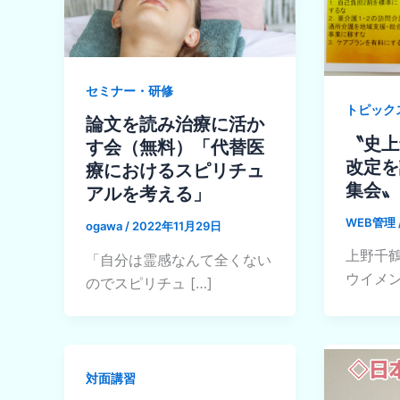
セミナー・研修
トピック
論文を読み治療に活か
〝史上
す会（無料）「代替医
改定を
療におけるスピリチュ
集会〟
アルを考える」
WEB管理
ogawa
/
2022年11月29日
上野千鶴
「自分は霊感なんて全くない
ウイメ
のでスピリチュ […]
対面講習