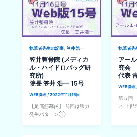
,
執筆者先生の記事
笠井 浩一
執筆者先
笠井整骨院 (メディカ
アール
ル・ハイドロバッグ研
究会
究所)
代表 
院長 笠井 浩一 15号
WEB管理
WEB管理
/
2022年11月16日
第５回
【足底筋幕炎】 前回は張力
ス 上部
発生パターン①