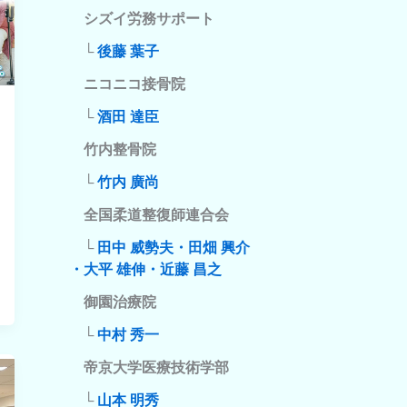
シズイ労務サポート
└
後藤 葉子
ニコニコ接骨院
└
酒田 達臣
竹内整骨院
└
竹内 廣尚
全国柔道整復師連合会
└
田中 威勢夫・田畑 興介
・大平 雄伸・近藤 昌之
御園治療院
└
中村 秀一
帝京大学医療技術学部
└
山本 明秀