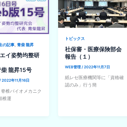
トピックス
,
生の記事
青柴 龍昇
社保審・医療保険部会
エイ姿勢均整研
報告（１）
WEB管理
/
2022年11月7日
青柴 龍昇15号
紙レセ医療機関等に「資格確
/
2022年11月16日
認のみ」行う簡
 脊椎バイオメカニク
頸椎運