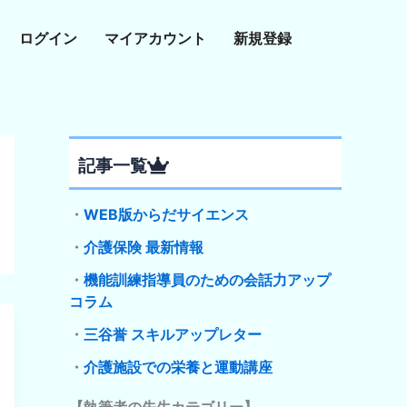
ログイン
マイアカウント
新規登録
記事一覧
・
WEB版からだサイエンス
・
介護保険 最新情報
・
機能訓練指導員のための会話力アップ
コラム
・
三谷誉 スキルアップレター
・
介護施設での栄養と運動講座
【執筆者の先生カテゴリー】