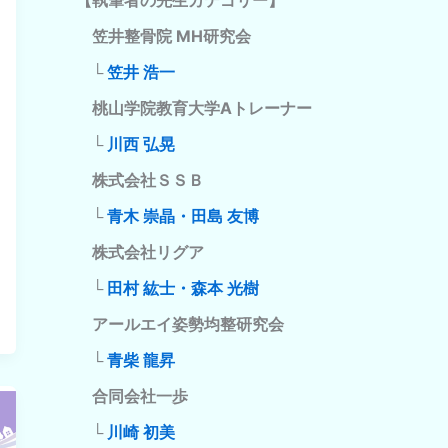
笠井整骨院 MH研究会
└
笠井 浩一
桃山学院教育大学Aトレーナー
└
川西 弘晃
株式会社ＳＳＢ
└
青木 崇晶・田島 友博
株式会社リグア
└
田村 紘士・森本 光樹
アールエイ姿勢均整研究会
└
青柴 龍昇
合同会社一歩
└
川崎 初美