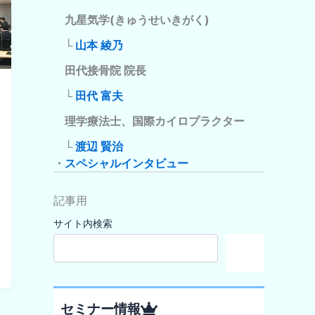
九星気学(きゅうせいきがく)
└
山本 綾乃
田代接骨院 院長
└
田代 富夫
理学療法士、国際カイロプラクター
└
渡辺 賢治
・
スペシャルインタビュー
記事用
サイト内検索
検
索
セミナー情報