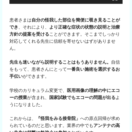
患者さまは
自分の怪我した部位を簡便に覗き見ることが
でき
、それにより、
より正確な症状の状態の説明と治療
方針の提案を受ける
ことができます。そこまでしっかり
対応してくれる先生に信頼を寄せないはずがありませ
ん。
先生も迷いながら説明することはもうありません。
自信
をもって、患者さんにとって
一番良い施術を選択するお
手伝い
ができます。
学校のカリキュラム変更で、
医用画像の理解の中にエコ
ーの授業
が含まれ、
国家試験でもエコーの問題が出る
よ
うになりました。
これからは、
『怪我をみる接骨院」
への原点回帰が求め
られているのだと思います。業界の中でも
アンテナの高