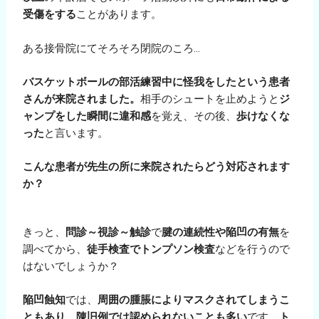
受傷をする
ことがあります。
ある接骨院にてそろそろ閉院のころ…
バスケットボールの部活練習中に怪我をしたという患者
さんが来院されました。
相手のシュートを止めようと
ジ
ャンプをした瞬間に違和感
を覚え、その後、
歩けなくな
った
と言います。
こんな患者が先生の所に来院されたらどう対応されます
か？
きっと、
問診～視診～触診
で
腱の連続性や陥凹の有無
を
調べてから、
徒手検査でトンプソン検査
などを行うので
はないでしょうか？
陥凹蝕知
では、
周囲の腫脹によりマスクされてしまうこ
ともあり、陳旧例では認められないことも多い
です。
ト