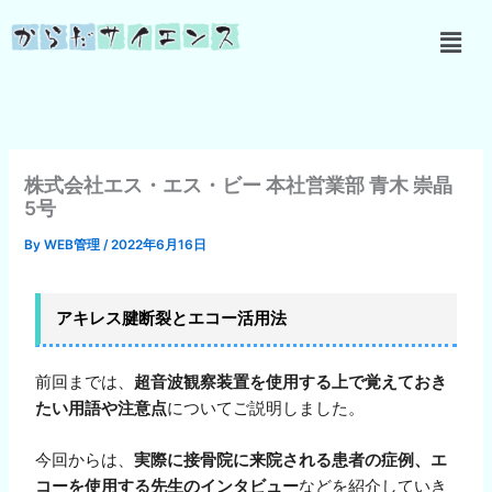
内
メ
容
ニ
を
ュ
ス
ー
キ
ッ
プ
株式会社エス・エス・ビー 本社営業部 青木 崇晶
5号
By
WEB管理
/
2022年6月16日
アキレス腱断裂とエコー活用法
前回までは、
超音波観察装置を使用する上で覚えておき
たい用語や注意点
についてご説明しました。
今回からは、
実際に接骨院に来院される患者の症例、エ
コーを使用する先生のインタビュー
などを紹介していき