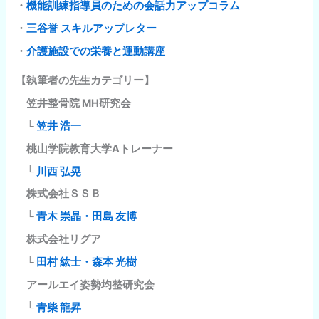
・
機能訓練指導員のための会話力アップコラム
・
三谷誉 スキルアップレター
・
介護施設での栄養と運動講座
【執筆者の先生カテゴリー】
笠井整骨院 MH研究会
└
笠井 浩一
桃山学院教育大学Aトレーナー
└
川西 弘晃
株式会社ＳＳＢ
└
青木 崇晶・田島 友博
株式会社リグア
└
田村 紘士・森本 光樹
アールエイ姿勢均整研究会
└
青柴 龍昇