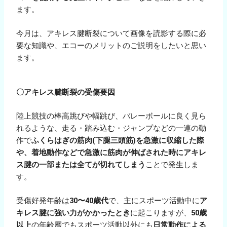
ます。
今月は、アキレス腱断裂について画像を読影する際に必
要な知識や、エコーのメリットのご説明をしたいと思い
ます。
〇アキレス腱断裂の受傷要因
陸上競技の棒高跳びや幅跳び、バレーボールに良く見ら
れるような、走る・踏み込む・ジャンプなどの一連の動
作で
ふくらはぎの筋肉(下腿三頭筋)を急激に収縮した際
や、着地動作などで急激に筋肉が伸ばされた時にアキレ
ス腱の一部または全てが切れてしまう
ことで発生しま
す。
受傷好発年齢は
30〜40歳代
で、主にスポーツ活動中に
ア
キレス腱に強い力がかかったとき
に起こりますが、
50歳
以上
の年齢層でもスポーツ活動以外にも
日常動作による