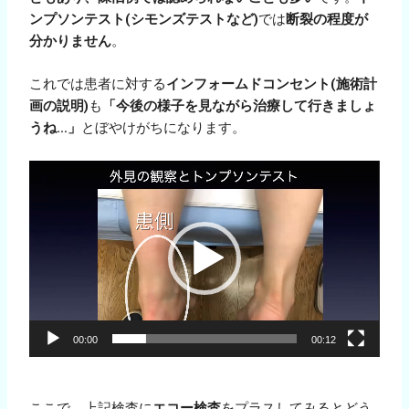
ンプソンテスト(シモンズテストなど)
では
断裂の程度が
分かりません
。
これでは患者に対する
インフォームドコンセント(施術計
画の説明)
も
「今後の様子を見ながら治療して行きましょ
うね…」
とぼやけがちになります。
動
画
プ
レ
ー
ヤ
ー
00:00
00:12
ここで、上記検査に
エコー検査
をプラスしてみるとどう