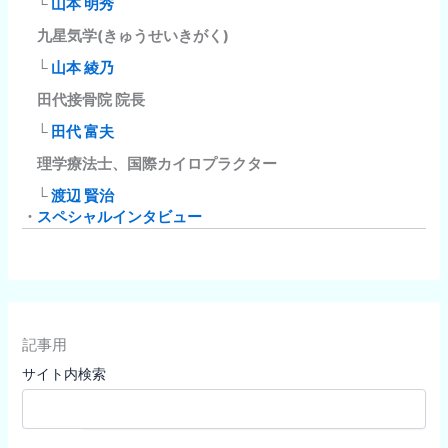
└
山本 明秀
九星気学(きゅうせいきがく)
└
山本 綾乃
田代接骨院 院長
└
田代 富夫
理学療法士、国際カイロプラクター
└
渡辺 賢治
・
スペシャルインタビュー
記事用
サイト内検索
検索