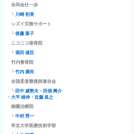
合同会社一歩
└
川崎 初美
シズイ労務サポート
└
後藤 葉子
ニコニコ接骨院
└
酒田 達臣
竹内整骨院
└
竹内 廣尚
全国柔道整復師連合会
└
田中 威勢夫・田畑 興介
・大平 雄伸・近藤 昌之
御園治療院
└
中村 秀一
帝京大学医療技術学部