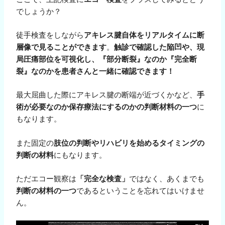
でしょうか？
徒手検査をしながら
アキレス腱自体をリアルタイムに断
層像で見ることができます
。
触診で確認した陥凹や、現
局圧痛部位を可視化し、『部分断裂』なのか『完全断
裂』なのかを患者さんと一緒に確認できます！
最大屈曲した際にアキレス腱の断端が近づくかなど、
手
術が必要なのか保存療法にするのかの判断材料の一つ
に
もなります。
また固定の
肢位の判断やリハビリを始めるタイミングの
判断の材料
にもなります。
ただエコー観察は
「完全な検査」
ではなく、あくまでも
判断の材料の一つ
であるということを忘れてはいけませ
ん。