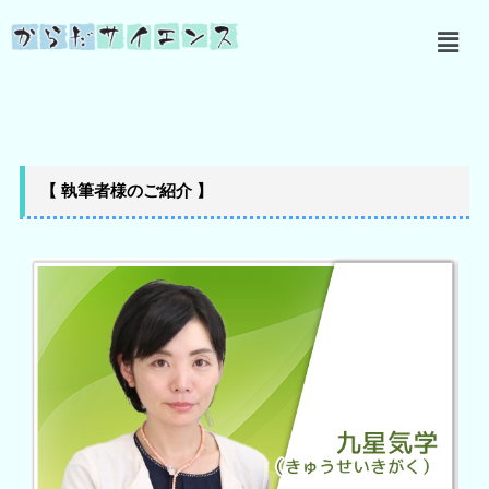
内
メ
容
ニ
を
ュ
ス
ー
キ
ッ
プ
【 執筆者様のご紹介 】