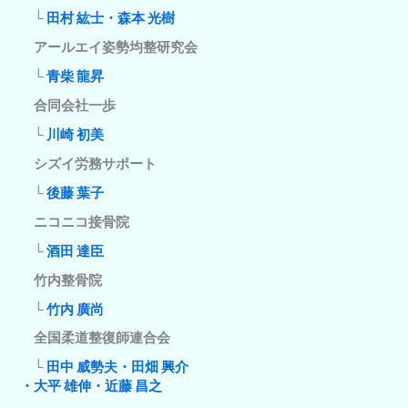
└
田村 紘士・森本 光樹
アールエイ姿勢均整研究会
└
青柴 龍昇
合同会社一歩
└
川崎 初美
シズイ労務サポート
└
後藤 葉子
ニコニコ接骨院
└
酒田 達臣
竹内整骨院
└
竹内 廣尚
全国柔道整復師連合会
└
田中 威勢夫・田畑 興介
・大平 雄伸・近藤 昌之