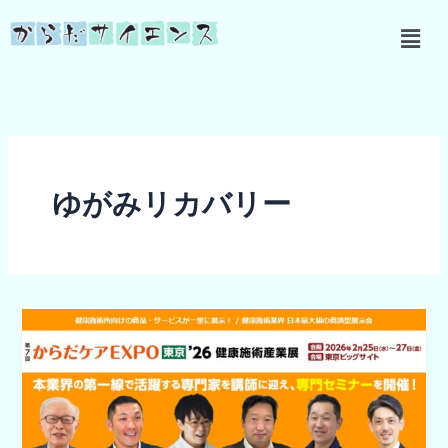
内
メ
容
ニ
を
ュ
ス
ー
キ
ッ
プ
ゆがみリカバリー