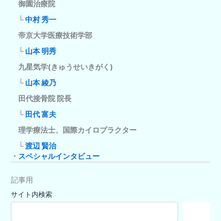
御園治療院
└
中村 秀一
帝京大学医療技術学部
└
山本 明秀
九星気学(きゅうせいきがく)
└
山本 綾乃
田代接骨院 院長
└
田代 富夫
理学療法士、国際カイロプラクター
└
渡辺 賢治
・
スペシャルインタビュー
記事用
サイト内検索
検
索