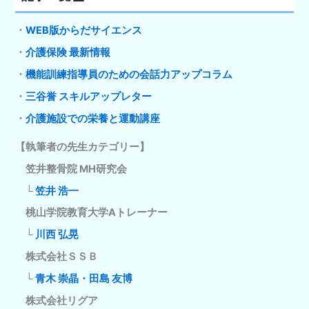
・
WEB版からだサイエンス
・
介護保険 最新情報
・
機能訓練指導員のための会話力アップコラム
・
三谷誉 スキルアップレター
・
介護施設での栄養と運動講座
【執筆者の先生カテゴリー】
笠井整骨院 MH研究会
└
笠井 浩一
桃山学院教育大学Aトレーナー
└
川西 弘晃
株式会社ＳＳＢ
└
青木 崇晶・田島 友博
株式会社リグア