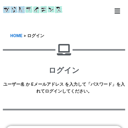
内
メ
容
ニ
を
ュ
ス
ー
キ
HOME
> ログイン
ッ
プ
ログイン
ユーザー名 か Eメールアドレス を入力して「パスワード」を入
れてログインしてください。