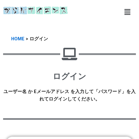
内
メ
容
ニ
を
ュ
ス
ー
キ
HOME
> ログイン
ッ
プ
ログイン
ユーザー名 か Eメールアドレス を入力して「パスワード」を入
れてログインしてください。