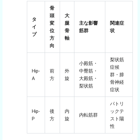
骨
頭
大
タ
変
腿
主な影響
関連症
イ
位
骨
筋群
状
プ
方
軸
向
梨状筋
小殿筋・
症候
Hip-
前
外
中臀筋・
群・腓
A
方
旋
大殿筋・
骨神経
梨状筋
症状
パトリ
Hip-
後
内
ックテ
内転筋群
P
方
旋
スト陽
性