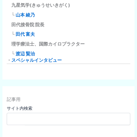
九星気学(きゅうせいきがく)
└
山本 綾乃
田代接骨院 院長
└
田代 富夫
理学療法士、国際カイロプラクター
└
渡辺 賢治
・
スペシャルインタビュー
記事用
サイト内検索
検索