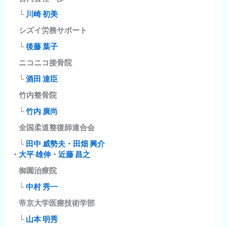
└
川崎 初美
シズイ労務サポート
└
後藤 葉子
ニコニコ接骨院
└
酒田 達臣
竹内整骨院
└
竹内 廣尚
全国柔道整復師連合会
└
田中 威勢夫・田畑 興介
・大平 雄伸・近藤 昌之
御園治療院
└
中村 秀一
帝京大学医療技術学部
└
山本 明秀