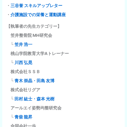
・
三谷誉 スキルアップレター
・
介護施設での栄養と運動講座
【執筆者の先生カテゴリー】
笠井整骨院 MH研究会
└
笠井 浩一
桃山学院教育大学Aトレーナー
└
川西 弘晃
株式会社ＳＳＢ
└
青木 崇晶・田島 友博
株式会社リグア
└
田村 紘士・森本 光樹
アールエイ姿勢均整研究会
└
青柴 龍昇
合同会社一歩