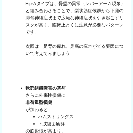
Hip-Aタイプは、骨盤の異常（レバーアーム現象）
と組み合わさることで、梨状筋症候群から下腿の
腓骨神経症状まで広範な神経症状を引き起こすリ
スクが高く、臨床上とくに注意が必要なパターン
です。
次回は 足背の痺れ、足底の痺れがでる要因につ
いて考えてみましょう
軟部組織障害の関与
さらに外傷性損傷に
非荷重型損傷
が加わると、
ハムストリングス
下肢後面筋群
の筋緊張が高まり、