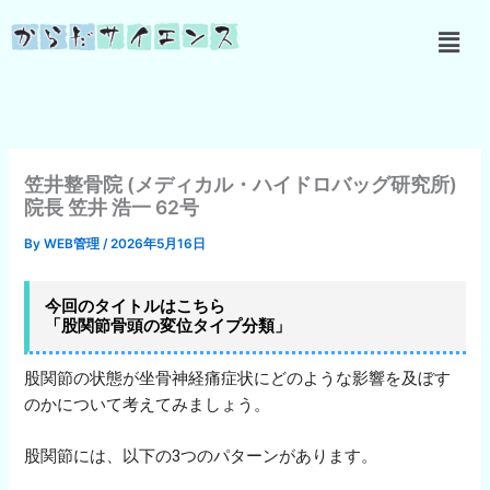
内
メ
容
ニ
を
ュ
ス
ー
キ
ッ
プ
笠井整骨院 (メディカル・ハイドロバッグ研究所)
院長 笠井 浩一 62号
By
WEB管理
/
2026年5月16日
今回のタイトルはこちら
「股関節骨頭の変位タイプ分類」
股関節の状態が坐骨神経痛症状にどのような影響を及ぼす
のかについて考えてみましょう。
股関節には、以下の3つのパターンがあります。